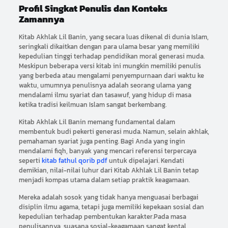
Profil Singkat Penulis dan Konteks
Zamannya
Kitab Akhlak Lil Banin, yang secara luas dikenal di dunia Islam,
seringkali dikaitkan dengan para ulama besar yang memiliki
kepedulian tinggi terhadap pendidikan moral generasi muda.
Meskipun beberapa versi kitab ini mungkin memiliki penulis
yang berbeda atau mengalami penyempurnaan dari waktu ke
waktu, umumnya penulisnya adalah seorang ulama yang
mendalami ilmu syariat dan tasawuf, yang hidup di masa
ketika tradisi keilmuan Islam sangat berkembang.
Kitab Akhlak Lil Banin memang fundamental dalam
membentuk budi pekerti generasi muda. Namun, selain akhlak,
pemahaman syariat juga penting. Bagi Anda yang ingin
mendalami fiqh, banyak yang mencari referensi terpercaya
seperti
kitab fathul qorib pdf
untuk dipelajari. Kendati
demikian, nilai-nilai luhur dari Kitab Akhlak Lil Banin tetap
menjadi kompas utama dalam setiap praktik keagamaan.
Mereka adalah sosok yang tidak hanya menguasai berbagai
disiplin ilmu agama, tetapi juga memiliki kepekaan sosial dan
kepedulian terhadap pembentukan karakter.Pada masa
penulisannya, suasana sosial-keagamaan sangat kental