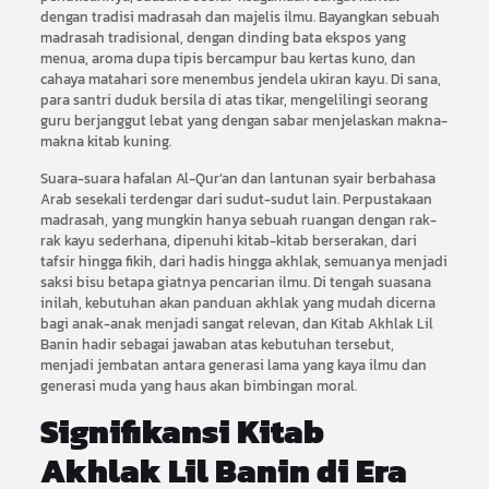
dengan tradisi madrasah dan majelis ilmu. Bayangkan sebuah
madrasah tradisional, dengan dinding bata ekspos yang
menua, aroma dupa tipis bercampur bau kertas kuno, dan
cahaya matahari sore menembus jendela ukiran kayu. Di sana,
para santri duduk bersila di atas tikar, mengelilingi seorang
guru berjanggut lebat yang dengan sabar menjelaskan makna-
makna kitab kuning.
Suara-suara hafalan Al-Qur’an dan lantunan syair berbahasa
Arab sesekali terdengar dari sudut-sudut lain. Perpustakaan
madrasah, yang mungkin hanya sebuah ruangan dengan rak-
rak kayu sederhana, dipenuhi kitab-kitab berserakan, dari
tafsir hingga fikih, dari hadis hingga akhlak, semuanya menjadi
saksi bisu betapa giatnya pencarian ilmu. Di tengah suasana
inilah, kebutuhan akan panduan akhlak yang mudah dicerna
bagi anak-anak menjadi sangat relevan, dan Kitab Akhlak Lil
Banin hadir sebagai jawaban atas kebutuhan tersebut,
menjadi jembatan antara generasi lama yang kaya ilmu dan
generasi muda yang haus akan bimbingan moral.
Signifikansi Kitab
Akhlak Lil Banin di Era