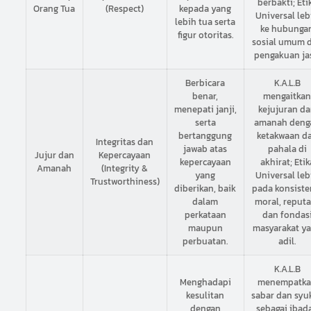
berbakti; Eti
Orang Tua
(Respect)
kepada yang
Universal leb
lebih tua serta
ke hubunga
figur otoritas.
sosial umum 
pengakuan ja
Berbicara
K.A.L.B
benar,
mengaitka
menepati janji,
kejujuran d
serta
amanah deng
bertanggung
ketakwaan d
Integritas dan
jawab atas
pahala di
Jujur dan
Kepercayaan
kepercayaan
akhirat; Etik
Amanah
(Integrity &
yang
Universal leb
Trustworthiness)
diberikan, baik
pada konsiste
dalam
moral, reputa
perkataan
dan fondas
maupun
masyarakat y
perbuatan.
adil.
K.A.L.B
Menghadapi
menempatk
kesulitan
sabar dan syu
dengan
sebagai ibad