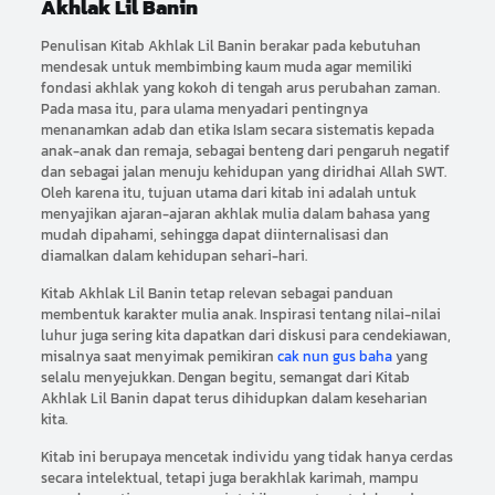
Akhlak Lil Banin
Penulisan Kitab Akhlak Lil Banin berakar pada kebutuhan
mendesak untuk membimbing kaum muda agar memiliki
fondasi akhlak yang kokoh di tengah arus perubahan zaman.
Pada masa itu, para ulama menyadari pentingnya
menanamkan adab dan etika Islam secara sistematis kepada
anak-anak dan remaja, sebagai benteng dari pengaruh negatif
dan sebagai jalan menuju kehidupan yang diridhai Allah SWT.
Oleh karena itu, tujuan utama dari kitab ini adalah untuk
menyajikan ajaran-ajaran akhlak mulia dalam bahasa yang
mudah dipahami, sehingga dapat diinternalisasi dan
diamalkan dalam kehidupan sehari-hari.
Kitab Akhlak Lil Banin tetap relevan sebagai panduan
membentuk karakter mulia anak. Inspirasi tentang nilai-nilai
luhur juga sering kita dapatkan dari diskusi para cendekiawan,
misalnya saat menyimak pemikiran
cak nun gus baha
yang
selalu menyejukkan. Dengan begitu, semangat dari Kitab
Akhlak Lil Banin dapat terus dihidupkan dalam keseharian
kita.
Kitab ini berupaya mencetak individu yang tidak hanya cerdas
secara intelektual, tetapi juga berakhlak karimah, mampu