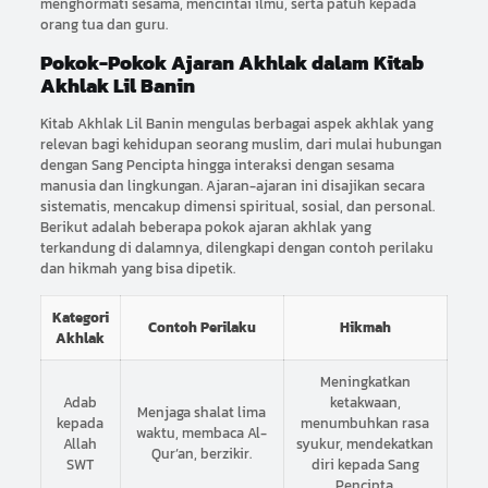
menghormati sesama, mencintai ilmu, serta patuh kepada
orang tua dan guru.
Pokok-Pokok Ajaran Akhlak dalam Kitab
Akhlak Lil Banin
Kitab Akhlak Lil Banin mengulas berbagai aspek akhlak yang
relevan bagi kehidupan seorang muslim, dari mulai hubungan
dengan Sang Pencipta hingga interaksi dengan sesama
manusia dan lingkungan. Ajaran-ajaran ini disajikan secara
sistematis, mencakup dimensi spiritual, sosial, dan personal.
Berikut adalah beberapa pokok ajaran akhlak yang
terkandung di dalamnya, dilengkapi dengan contoh perilaku
dan hikmah yang bisa dipetik.
Kategori
Contoh Perilaku
Hikmah
Akhlak
Meningkatkan
Adab
ketakwaan,
Menjaga shalat lima
kepada
menumbuhkan rasa
waktu, membaca Al-
Allah
syukur, mendekatkan
Qur’an, berzikir.
SWT
diri kepada Sang
Pencipta.