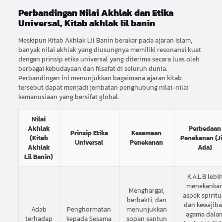
Perbandingan Nilai Akhlak dan Etika
Universal, Kitab akhlak lil banin
Meskipun Kitab Akhlak Lil Banin berakar pada ajaran Islam,
banyak nilai akhlak yang diusungnya memiliki resonansi kuat
dengan prinsip etika universal yang diterima secara luas oleh
berbagai kebudayaan dan filsafat di seluruh dunia.
Perbandingan ini menunjukkan bagaimana ajaran kitab
tersebut dapat menjadi jembatan penghubung nilai-nilai
kemanusiaan yang bersifat global.
Nilai
Akhlak
Perbedaan
Prinsip Etika
Kesamaan
(Kitab
Penekanan (J
Universal
Penekanan
Akhlak
Ada)
Lil Banin)
K.A.L.B lebi
menekanka
Menghargai,
aspek spiritu
berbakti, dan
dan kewajib
Adab
Penghormatan
menunjukkan
agama dala
terhadap
kepada Sesama
sopan santun