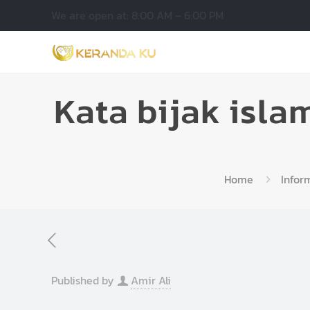
We are open at: 8:00 AM – 6:00 PM
Kata bijak isla
Home
Infor
Published by
Amir Ali