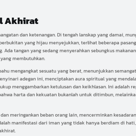
l Akhirat
angatan dan ketenangan. Di tengah lanskap yang damai, mung
bukitan yang hijau menyejukkan, terlihat beberapa pasang 
ng. Ada tangan yang sedang menyerahkan sebungkus makanan 
a yang membutuhkan.
membahu mengangkat sesuatu yang berat, menunjukkan semanga
enyinari adegan ini, menciptakan aura spiritual yang mendala
cukup menggambarkan ketulusan dan keikhlasan. Ini adalah rep
bahwa harta dan kekuatan bukanlah untuk ditimbun, melaink
 dan meringankan beban orang lain, mencerminkan kesadaran 
alah manifestasi dari iman yang tidak hanya berdiam di hati,
khirat.