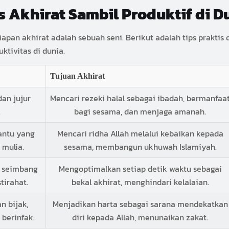
s Akhirat Sambil Produktif di D
pan akhirat adalah sebuah seni. Berikut adalah tips prakti
ktivitas di dunia.
Tujuan Akhirat
dan jujur
Mencari rezeki halal sebagai ibadah, bermanfaa
.
bagi sesama, dan menjaga amanah.
antu yang
Mencari ridha Allah melalui kebaikan kepada
mulia.
sesama, membangun ukhuwah Islamiyah.
g seimbang
Mengoptimalkan setiap detik waktu sebagai
stirahat.
bekal akhirat, menghindari kelalaian.
n bijak,
Menjadikan harta sebagai sarana mendekatkan
 berinfak.
diri kepada Allah, menunaikan zakat.