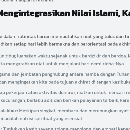
engintegrasikan Nilai Islami, Ka
 ke dalam rutinitas harian membutuhkan niat yang tulus dan t
dikan setiap hari lebih bermakna dan berorientasi pada akh
n tidur, luangkan waktu sejenak untuk berdzikir dan berdoa. 
rta mengarahkan niat untuk menjalani hari demi ridha-Nya.
agama dan jembatan penghubung antara hamba dengan Tuhanny
l dan mengingatkan kita pada tujuan akhirat di tengah kesibuk
ap pekerjaan atau aktivitas duniawi, niatkan untuk mencari re
ecurangan, berlaku adil, dan berikan pelayanan terbaik, kare
Meskipun singkat, membaca dan merenungkan ayat-ay
adabbur:
adalah nutrisi spiritual yang esensial.
Tunjukkan kasih sayang, tolong-menolong, dan empati kepad
: