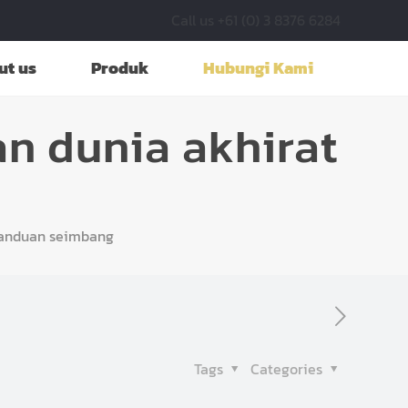
Call us +61 (0) 3 8376 6284
ut us
Produk
Hubungi Kami
an dunia akhirat
g
 panduan seimbang
Tags
Categories