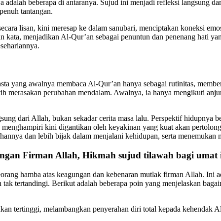
dalah beberapa di antaranya. Sujud ini menjadi refleksi langsung da
penuh tantangan.
ecara lisan, kini meresap ke dalam sanubari, menciptakan koneksi emo
aian kata, menjadikan Al-Qur’an sebagai penuntun dan penenang hati ya
sehariannya.
sta yang awalnya membaca Al-Qur’an hanya sebagai rutinitas, memberik
ih merasakan perubahan mendalam. Awalnya, ia hanya mengikuti anjura
ung dari Allah, bukan sekadar cerita masa lalu. Perspektif hidupnya ber
g menghampiri kini digantikan oleh keyakinan yang kuat akan pertolon
Tuhannya dan lebih bijak dalam menjalani kehidupan, serta menemukan 
gan Firman Allah, Hikmah sujud tilawah bagi umat 
seorang hamba atas keagungan dan kebenaran mutlak firman Allah. Ini
tak tertandingi. Berikut adalah beberapa poin yang menjelaskan baga
ukan tertinggi, melambangkan penyerahan diri total kepada kehendak A