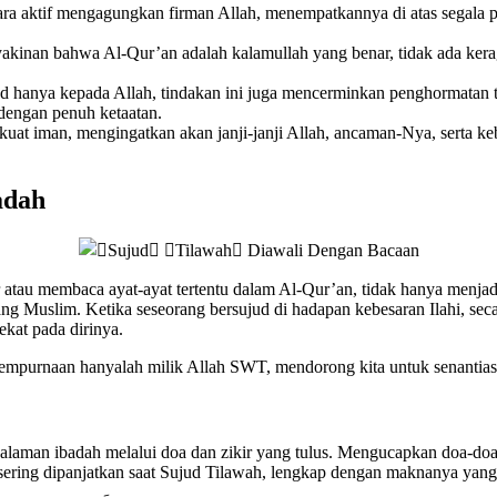
ra aktif mengagungkan firman Allah, menempatkannya di atas segala 
kinan bahwa Al-Qur’an adalah kalamullah yang benar, tidak ada kera
 hanya kepada Allah, tindakan ini juga mencerminkan penghormatan te
dengan penuh ketaatan.
at iman, mengingatkan akan janji-janji Allah, ancaman-Nya, serta ke
adah
au membaca ayat-ayat tertentu dalam Al-Qur’an, tidak hanya menjadi b
ng Muslim. Ketika seseorang bersujud di hadapan kebesaran Ilahi, seca
kat pada dirinya.
empurnaan hanyalah milik Allah SWT, mendorong kita untuk senantiasa
man ibadah melalui doa dan zikir yang tulus. Mengucapkan doa-doa k
sering dipanjatkan saat Sujud Tilawah, lengkap dengan maknanya yan