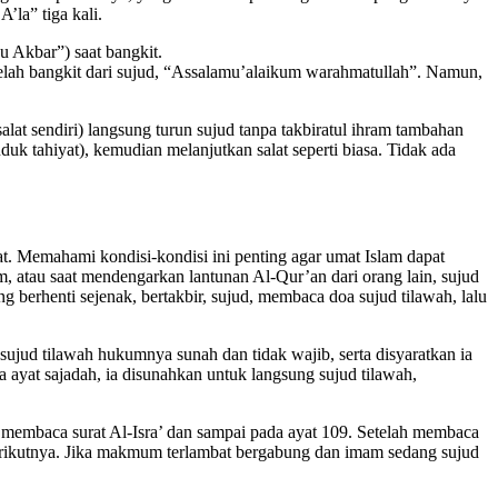
la” tiga kali.
u Akbar”) saat bangkit.
etelah bangkit dari sujud, “Assalamu’alaikum warahmatullah”. Namun,
lat sendiri) langsung turun sujud tanpa takbiratul ihram tambahan
duk tahiyat), kemudian melanjutkan salat seperti biasa. Tidak ada
lat. Memahami kondisi-kondisi ini penting agar umat Islam dapat
im, atau saat mendengarkan lantunan Al-Qur’an dari orang lain, sujud
 berhenti sejenak, bertakbir, sujud, membaca doa sujud tilawah, lalu
ujud tilawah hukumnya sunah dan tidak wajib, serta disyaratkan ia
 ayat sajadah, ia disunahkan untuk langsung sujud tilawah,
membaca surat Al-Isra’ dan sampai pada ayat 109. Setelah membaca
t berikutnya. Jika makmum terlambat bergabung dan imam sedang sujud