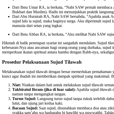
Dari Ibnu Umar RA, ia berkata, “Nabi SAW pernah membaca Al-Q
Bukhari dan Muslim). Hadis ini menunjukkan praktik langsung
Dari Abu Hurairah RA, Nabi SAW bersabda, “Apabila anak Ada
sujud lalu ia sujud, maka baginya surga. Aku diperintah suju
manusia dari setan yang ingkar.
Dari Ibnu Abbas RA, ia berkata, “Aku melihat Nabi SAW sujud
Hikmah di balik penetapan syariat ini sangatlah mendalam. Sujud t
kebesaran-Nya atau ancaman bagi orang-orang yang durhaka, sujud in
memperkuat ikatan spiritual antara hamba dengan Rabb-nya, sekaligu
Prosedur Pelaksanaan Sujud Tilawah
Melaksanakan sujud tilawah dengan benar memerlukan pemahaman yang
kunci agar ibadah ini memberikan dampak spiritual yang maksimal. B
Niat:
Niatkan dalam hati untuk melakukan sujud tilawah semata
Takbiratul Ihram (jika di luar salat):
Apabila sujud tilawah d
namun tanpa mengangkat tangan.
Turun Sujud:
Langsung turun sujud tanpa rukuk terlebih dahul
lutut, dan ujung jari kedua kaki.
Bacaan Sujud:
Saat sujud, disunahkan membaca doa atau zikir khusus, seperti: “خَلَقَهُ وَشَقَّ سَمْعَهُ وَبَصَرَهُ بِحَوْلِهِ وَقُوَّتِهِ تَبَارَكَ اللَّهُ أَحْسَنُ الْخَالِقِينَ
syakka sam’ahu wa basharahu bi hawlihi wa quwwatihi. Tabār