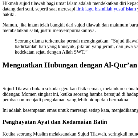
Hikmah sujud tilawah bagi umat Islam adalah mendekatkan diri kepad
datang dari seni, seperti saat meresapi
lirik lagu bismillah yusuf islam
y
hakiki.
Namun, jika imam telah bangkit dari sujud tilawah dan makmum baru 
membatalkan salat, justru menyempurnakannya.
Seorang ulama terkemuka pernah mengingatkan, “Sujud tilaw
hadirkanlah hati yang khusyuk, pikiran yang jernih, dan jiw
kedekatan sejati dengan Allah SWT.”
Menguatkan Hubungan dengan Al-Qur’an
Sujud Tilawah bukan sekadar gerakan fisik semata, melainkan sebuah
didengar. Momen singkat ini, ketika seorang hamba bersujud di ha
pembacaan menjadi pengalaman yang lebih hidup dan bermakna.
Ini adalah kesempatan emas untuk meresapi setiap kata, menjadikannya
Penghayatan Ayat dan Kedamaian Batin
Ketika seorang Muslim melaksanakan Sujud Tilawah, seringkali muncu