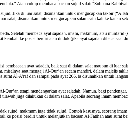
ncipta.” Atau cukup membaca bacaan sujud salat: “Subhana Rabbiyal A’
sujud. Jika di luar salat, disunahkan untuk mengucapkan takbir (“Allah
 luar salat, disunahkan untuk mengucapkan salam satu kali ke kanan s
erbeda. Setelah membaca ayat sajadah, imam, makmum, atau munfarid (sa
kembali ke posisi berdiri atau duduk (jika ayat sajadah dibaca saat du
isi pembacaan ayat sajadah, baik saat di dalam salat maupun di luar sa
at, misalnya saat mengaji Al-Qur’an secara mandiri, dalam majelis takl
surat Al-A’raf dan sampai pada ayat 206, ia disunahkan untuk langsung
Al-Qur’an tetapi mendengarkan ayat sajadah. Namun, bagi pendengar, s
d tilawah juga dilakukan di dalam salat. Apabila seorang imam membaca
dak sujud, makmum juga tidak sujud. Contoh kasusnya, seorang imam 
mbali ke posisi berdiri untuk melanjutkan bacaan Al-Fatihah atau sura