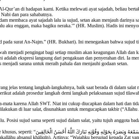
ur’an di hadapan kami. Ketika melewati ayat sajadah, beliau bertakb
 Nabi dan para sahabatnya.
m membaca ayat sajadah lalu ia sujud, setan akan menjauh darinya sa
d lalu aku enggan, maka bagiku neraka.'” (HR. Muslim). Hadis ini men
 pada surat An-Najm.” (HR. Bukhari). Ini menegaskan bahwa sujud ti
ilawah menjadi pengingat bagi setiap muslim akan keagungan Allah d
i adalah ekspresi langsung dari pengakuan dan penyerahan diri. Ia m
s menjadi sarana untuk meraih pahala dan menjauhi godaan setan.
 jelas tentang langkah-langkahnya, baik saat berada di dalam salat
erikut adalah prosedur langkah demi langkah pelaksanaan sujud tilawa
-mata karena Allah SWT. Niat ini cukup diucapkan dalam hati dan tida
ilakukan di luar salat, disunahkan untuk mengucapkan takbir (“Allahu 
u. Posisi sujud sama seperti sujud dalam salat, yaitu tujuh anggota b
سَجَدَ وَجْهِيَ لِلَّذِي ” (Sajada wajhiya lilladzī khalaqahu wa
akallāhu ahsanul khāliqīn). Artinya: “Wajahku bersujud kepada Zat 