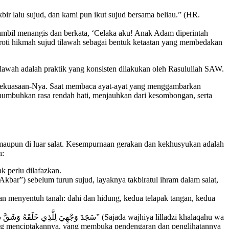
ir lalu sujud, dan kami pun ikut sujud bersama beliau.” (HR.
mbil menangis dan berkata, ‘Celaka aku! Anak Adam diperintah
yoroti hikmah sujud tilawah sebagai bentuk ketaatan yang membedakan
lawah adalah praktik yang konsisten dilakukan oleh Rasulullah SAW.
an kekuasaan-Nya. Saat membaca ayat-ayat yang menggambarkan
enumbuhkan rasa rendah hati, menjauhkan dari kesombongan, serta
 maupun di luar salat. Kesempurnaan gerakan dan kekhusyukan adalah
h:
k perlu dilafazkan.
Akbar”) sebelum turun sujud, layaknya takbiratul ihram dalam salat,
adan menyentuh tanah: dahi dan hidung, kedua telapak tangan, kedua
yang menciptakannya, yang membuka pendengaran dan penglihatannya