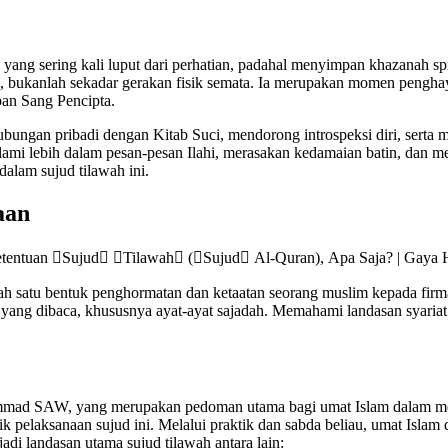
ang sering kali luput dari perhatian, padahal menyimpan khazanah spir
 bukanlah sekadar gerakan fisik semata. Ia merupakan momen penghay
an Sang Pencipta.
bungan pribadi dengan Kitab Suci, mendorong introspeksi diri, serta 
ami lebih dalam pesan-pesan Ilahi, merasakan kedamaian batin, dan 
alam sujud tilawah ini.
aan
ah satu bentuk penghormatan dan ketaatan seorang muslim kepada firm
ang dibaca, khususnya ayat-ayat sajadah. Memahami landasan syariat s
hammad SAW, yang merupakan pedoman utama bagi umat Islam dalam men
k pelaksanaan sujud ini. Melalui praktik dan sabda beliau, umat Islam
di landasan utama sujud tilawah antara lain: