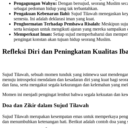
Pengagungan Wahyu:
Dengan bersujud, seorang Muslim seca
sebagai pedoman hidup yang tak terbantahkan.
Pengakuan Kebenaran Ilahi:
Sujud Tilawah menegaskan keya
semesta. Ini adalah deklarasi iman yang kuat.
Penghormatan Terhadap Pembawa Risalah:
Meskipun sujud
serta kesiapan untuk mengikuti ajaran yang mereka sampaikan 
Memperkuat Iman:
Setiap sujud memperbaharui dan memperku
pengingat konstan akan tujuan hidup seorang Muslim.
Refleksi Diri dan Peningkatan Kualitas Ib
Sujud Tilawah, sebuah momen tunduk yang istimewa saat mendengar at
menuju introspeksi mendalam dan kesadaran diri yang kuat bagi seora
dan fana, serta mengakui segala kekurangan dan kelemahan yang mele
Momen ini menjadi pengingat lembut bahwa segala kekuatan dan kes
Doa dan Zikir dalam Sujud Tilawah
Sujud Tilawah merupakan kesempatan emas untuk memperkaya pengala
dan menumbuhkan ketenangan hati. Berikut adalah contoh doa yang 