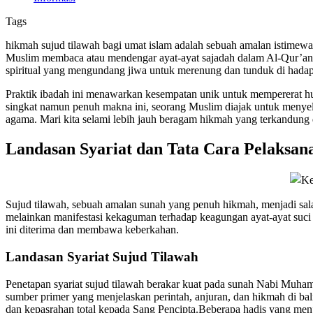
Tags
hikmah sujud tilawah bagi umat islam adalah sebuah amalan istimewa y
Muslim membaca atau mendengar ayat-ayat sajadah dalam Al-Qur’an,
spiritual yang mengundang jiwa untuk merenung dan tunduk di hadap
Praktik ibadah ini menawarkan kesempatan unik untuk mempererat hu
singkat namun penuh makna ini, seorang Muslim diajak untuk menyel
agama. Mari kita selami lebih jauh beragam hikmah yang terkandung d
Landasan Syariat dan Tata Cara Pelaksan
Sujud tilawah, sebuah amalan sunah yang penuh hikmah, menjadi sal
melainkan manifestasi kekaguman terhadap keagungan ayat-ayat suci y
ini diterima dan membawa keberkahan.
Landasan Syariat Sujud Tilawah
Penetapan syariat sujud tilawah berakar kuat pada sunah Nabi Mu
sumber primer yang menjelaskan perintah, anjuran, dan hikmah di bali
dan kepasrahan total kepada Sang Pencipta.Beberapa hadis yang menja