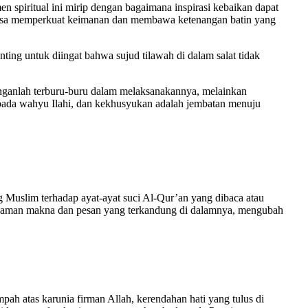
 spiritual ini mirip dengan bagaimana inspirasi kebaikan dapat
iasa memperkuat keimanan dan membawa ketenangan batin yang
ing untuk diingat bahwa sujud tilawah di dalam salat tidak
nganlah terburu-buru dalam melaksanakannya, melainkan
epada wahyu Ilahi, dan kekhusyukan adalah jembatan menuju
g Muslim terhadap ayat-ayat suci Al-Qur’an yang dibaca atau
dalaman makna dan pesan yang terkandung di dalamnya, mengubah
h atas karunia firman Allah, kerendahan hati yang tulus di