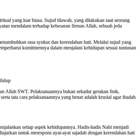
itual yang luar biasa. Sujud tilawah, yang dilakukan saat seorang
atan mendalam terhadap kebesaran firman Allah, sebuah jeda
menumbuhkan rasa syukur dan kerendahan hati. Melalui sujud yang
memperbarui komitmennya dalam menjalani kehidupan sesuai tuntunan
an Allah SWT. Pelaksanaannya bukan sekadar gerakan fisik,
erta tata cara pelaksanaannya yang benar adalah krusial agar ibadah
jalankan setiap aspek kehidupannya. Hadis-hadis Nabi menjadi
 diajarkan untuk merespons ayat-ayat sajadah dengan kerendahan hati