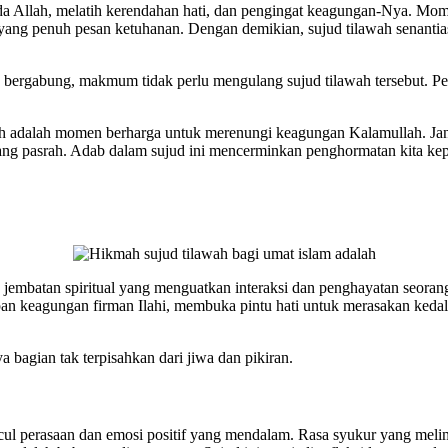
a Allah, melatih kerendahan hati, dan pengingat keagungan-Nya. Momen
ang penuh pesan ketuhanan. Dengan demikian, sujud tilawah senant
bergabung, makmum tidak perlu mengulang sujud tilawah tersebut. Pent
ah adalah momen berharga untuk merenungi keagungan Kalamullah. Ja
a yang pasrah. Adab dalam sujud ini mencerminkan penghormatan kita k
 jembatan spiritual yang menguatkan interaksi dan penghayatan seoran
dapan keagungan firman Ilahi, membuka pintu hati untuk merasakan ke
 bagian tak terpisahkan dari jiwa dan pikiran.
l perasaan dan emosi positif yang mendalam. Rasa syukur yang melimpa