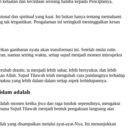
ri ketaatan dan kecintaan seorang hamba kepada Penciptanya,
sional dan spiritual yang kuat. Ini bukan hanya tentang memahami
ng tak tergantikan. Pengalaman ini seringkali meninggalkan kesan
an gambaran nyata akan transformasi ini. Setelah mulai rutin
n, namun seiring waktu, setiap sujud menjadi momen introspeksi
ubah drastis; ia menjadi lebih sabar, lebih bersyukur, dan lebih
gan Allah. Sujud Tilawah telah mengubah cara pandangnya terhadap
makna yang lebih dalam dalam setiap aspek kehidupannya.
islam adalah
 adalah momen ketika jiwa dan raga tunduk sepenuhnya, mengakui
imana Sujud Tilawah menjadi bentuk pengakuan langsung atas
llah yang disampaikan melalui ayat-ayat-Nya. Ini menunjukkan