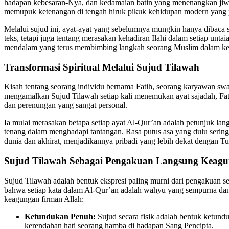
hadapan kebesaran-Nya, dan kedamaian batin yang menenangkan jiwa a
memupuk ketenangan di tengah hiruk pikuk kehidupan modern yang 
Melalui sujud ini, ayat-ayat yang sebelumnya mungkin hanya dibaca s
teks, tetapi juga tentang merasakan kehadiran Ilahi dalam setiap unt
mendalam yang terus membimbing langkah seorang Muslim dalam ke
Transformasi Spiritual Melalui Sujud Tilawah
Kisah tentang seorang individu bernama Fatih, seorang karyawan swa
mengamalkan Sujud Tilawah setiap kali menemukan ayat sajadah, Fat
dan perenungan yang sangat personal.
Ia mulai merasakan betapa setiap ayat Al-Qur’an adalah petunjuk langs
tenang dalam menghadapi tantangan. Rasa putus asa yang dulu serin
dunia dan akhirat, menjadikannya pribadi yang lebih dekat dengan 
Sujud Tilawah Sebagai Pengakuan Langsung Keagun
Sujud Tilawah adalah bentuk ekspresi paling murni dari pengakuan 
bahwa setiap kata dalam Al-Qur’an adalah wahyu yang sempurna dan 
keagungan firman Allah:
Ketundukan Penuh:
Sujud secara fisik adalah bentuk ketund
kerendahan hati seorang hamba di hadapan Sang Pencipta.