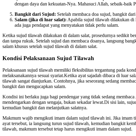
dengan daya dan kekuatan-Nya. Mahasuci Allah, sebaik-baik Pe
Bangkit dari Sujud:
Setelah membaca doa sujud, bangkit dari 
Salam (jika di luar salat):
Apabila sujud tilawah dilakukan di
ada juga pendapat yang menyatakan tidak perlu salam.
Ketika sujud tilawah dilakukan di dalam salat, prosedurnya sedikit b
dan tanpa rukuk. Setelah sujud dan membaca doanya, langsung bangkit 
salam khusus setelah sujud tilawah di dalam salat.
Kondisi Pelaksanaan Sujud Tilawah
Pelaksanaan sujud tilawah memiliki fleksibilitas tergantung pada kond
melaksanakannya sesuai syariat.Ketika ayat sajadah dibaca di luar sal
tilawah sangat dianjurkan. Contohnya, jika seseorang sedang membaca 
bangkit dan mengucapkan salam.
Kondisi ini berlaku juga bagi pendengar yang tidak sedang membaca 
mendengarkan dengan sengaja, bukan sekadar lewat.Di sisi lain, suju
kemudian bangkit dan melanjutkan salatnya.
Makmum wajib mengikuti imam dalam sujud tilawah ini. Jika imam ti
ayat tersebut, ia langsung turun sujud tilawah, kemudian bangkit ke
tilawah, makmum tersebut tetap harus mengikuti imam dalam sujud.