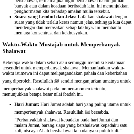
bershalawat, terutama jika ingin bershalawat dalam jumlah
banyak atau dalam keadaan beribadah lain. Ini menunjukkan
penghormatan kita terhadap amalan mulia tersebut.
Suara yang Lembut dan Jelas:
Lafalkan shalawat dengan
suara yang tidak terlalu keras namun jelas, sehingga kita dapat
mendengar dan merasakan setiap lafalnya. Ini membantu
menjaga konsentrasi dan kekhusyukan.
Waktu-Waktu Mustajab untuk Memperbanyak
Shalawat
Beberapa waktu dalam sehari atau seminggu memiliki keutamaan
tersendiri untuk memperbanyak shalawat. Memanfaatkan waktu-
waktu istimewa ini dapat melipatgandakan pahala dan keberkahan
yang diperoleh. Rasulullah ﷺ sendiri menganjurkan umatnya untuk
memperbanyak shalawat pada momen-momen tertentu,
menunjukkan betapa besar nilai ibadah ini.
Hari Jumat:
Hari Jumat adalah hari yang paling utama untuk
memperbanyak shalawat. Rasulullah ﷺ bersabda,
“Perbanyaklah shalawat kepadaku pada hari Jumat dan
malam Jumat, barang siapa yang bershalawat kepadaku satu
kali, niscaya Allah bershalawat kepadanya sepuluh kali.”