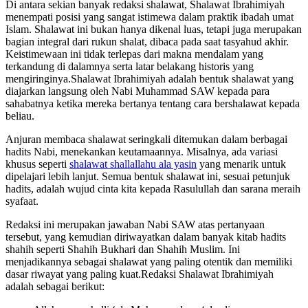
Di antara sekian banyak redaksi shalawat, Shalawat Ibrahimiyah
menempati posisi yang sangat istimewa dalam praktik ibadah umat
Islam. Shalawat ini bukan hanya dikenal luas, tetapi juga merupakan
bagian integral dari rukun shalat, dibaca pada saat tasyahud akhir.
Keistimewaan ini tidak terlepas dari makna mendalam yang
terkandung di dalamnya serta latar belakang historis yang
mengiringinya.Shalawat Ibrahimiyah adalah bentuk shalawat yang
diajarkan langsung oleh Nabi Muhammad SAW kepada para
sahabatnya ketika mereka bertanya tentang cara bershalawat kepada
beliau.
Anjuran membaca shalawat seringkali ditemukan dalam berbagai
hadits Nabi, menekankan keutamaannya. Misalnya, ada variasi
khusus seperti
shalawat shallallahu ala yasin
yang menarik untuk
dipelajari lebih lanjut. Semua bentuk shalawat ini, sesuai petunjuk
hadits, adalah wujud cinta kita kepada Rasulullah dan sarana meraih
syafaat.
Redaksi ini merupakan jawaban Nabi SAW atas pertanyaan
tersebut, yang kemudian diriwayatkan dalam banyak kitab hadits
shahih seperti Shahih Bukhari dan Shahih Muslim. Ini
menjadikannya sebagai shalawat yang paling otentik dan memiliki
dasar riwayat yang paling kuat.Redaksi Shalawat Ibrahimiyah
adalah sebagai berikut: