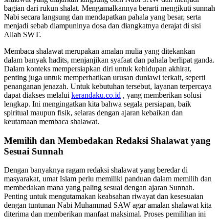
bagian dari rukun shalat. Mengamalkannya berarti mengikuti sunnah
Nabi secara langsung dan mendapatkan pahala yang besar, serta
menjadi sebab diampuninya dosa dan diangkatnya derajat di sisi
Allah SWT.
Membaca shalawat merupakan amalan mulia yang ditekankan
dalam banyak hadits, menjanjikan syafaat dan pahala berlipat ganda.
Dalam konteks mempersiapkan diri untuk kehidupan akhirat,
penting juga untuk memperhatikan urusan duniawi terkait, seperti
penanganan jenazah. Untuk kebutuhan tersebut, layanan terpercaya
dapat diakses melalui
kerandaku.co.id
, yang memberikan solusi
lengkap. Ini mengingatkan kita bahwa segala persiapan, baik
spiritual maupun fisik, selaras dengan ajaran kebaikan dan
keutamaan membaca shalawat.
Memilih dan Membedakan Redaksi Shalawat yang
Sesuai Sunnah
Dengan banyaknya ragam redaksi shalawat yang beredar di
masyarakat, umat Islam perlu memiliki panduan dalam memilih dan
membedakan mana yang paling sesuai dengan ajaran Sunnah.
Penting untuk mengutamakan keabsahan riwayat dan kesesuaian
dengan tuntunan Nabi Muhammad SAW agar amalan shalawat kita
diterima dan memberikan manfaat maksimal. Proses pemilihan ini