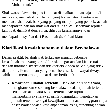
Artinya: “Semoga shalawat Allah tercurah kepada Nabi
Muhammad.”
Shalawat-shalawat ringkas ini dapat diamalkan kapan saja dan di
mana saja, menjadi dzikir harian yang tak terputus. Keutamaan
membaca shalawat, baik yang panjang maupun yang pendek, adalah
mendapatkan balasan shalawat dari Allah SWT sebanyak sepuluh
kali lipat, diangkat derajatnya, dihapus kesalahannya, dan
mendapatkan syafaat dari Rasulullah ﷺ di hari kiamat.
Klarifikasi Kesalahpahaman dalam Bershalawat
Dalam praktik bershalawat, terkadang muncul beberapa
kesalahpahaman yang perlu diluruskan agar amalan kita sesuai
dengan tuntunan syariat dan tidak terjebak pada hal-hal yang tidak
dianjurkan. Pemahaman yang benar berdasarkan riwayat-riwayat
sahih akan membimbing umat dalam beribadah.
Kewajiban Jumlah Tertentu:
Tidak ada dalil sahih yang
mengharuskan seseorang bershalawat dalam jumlah tertentu
setiap hari atau pada waktu tertentu. Meskipun
memperbanyak shalawat sangat dianjurkan, menetapkan
jumlah tertentu sebagai kewajiban harian atau mingguan tanpa
dasar syariat adalah kesalahpahaman. Yang terpenting adalah