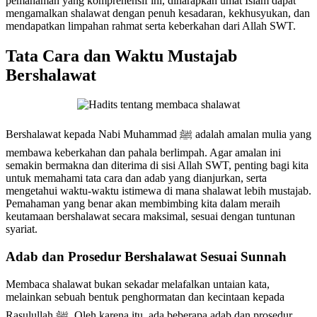
pemahaman yang komprehensif ini, diharapkan umat Islam dapat
mengamalkan shalawat dengan penuh kesadaran, kekhusyukan, dan
mendapatkan limpahan rahmat serta keberkahan dari Allah SWT.
Tata Cara dan Waktu Mustajab
Bershalawat
Bershalawat kepada Nabi Muhammad ﷺ adalah amalan mulia yang
membawa keberkahan dan pahala berlimpah. Agar amalan ini
semakin bermakna dan diterima di sisi Allah SWT, penting bagi kita
untuk memahami tata cara dan adab yang dianjurkan, serta
mengetahui waktu-waktu istimewa di mana shalawat lebih mustajab.
Pemahaman yang benar akan membimbing kita dalam meraih
keutamaan bershalawat secara maksimal, sesuai dengan tuntunan
syariat.
Adab dan Prosedur Bershalawat Sesuai Sunnah
Membaca shalawat bukan sekadar melafalkan untaian kata,
melainkan sebuah bentuk penghormatan dan kecintaan kepada
Rasulullah ﷺ. Oleh karena itu, ada beberapa adab dan prosedur