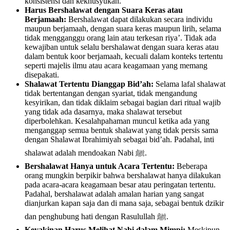
konsistensi dan kekhusyukan.
Harus Bershalawat dengan Suara Keras atau
Berjamaah:
Bershalawat dapat dilakukan secara individu
maupun berjamaah, dengan suara keras maupun lirih, selama
tidak mengganggu orang lain atau terkesan riya’. Tidak ada
kewajiban untuk selalu bershalawat dengan suara keras atau
dalam bentuk koor berjamaah, kecuali dalam konteks tertentu
seperti majelis ilmu atau acara keagamaan yang memang
disepakati.
Shalawat Tertentu Dianggap Bid’ah:
Selama lafal shalawat
tidak bertentangan dengan syariat, tidak mengandung
kesyirikan, dan tidak diklaim sebagai bagian dari ritual wajib
yang tidak ada dasarnya, maka shalawat tersebut
diperbolehkan. Kesalahpahaman muncul ketika ada yang
menganggap semua bentuk shalawat yang tidak persis sama
dengan Shalawat Ibrahimiyah sebagai bid’ah. Padahal, inti
shalawat adalah mendoakan Nabi ﷺ.
Bershalawat Hanya untuk Acara Tertentu:
Beberapa
orang mungkin berpikir bahwa bershalawat hanya dilakukan
pada acara-acara keagamaan besar atau peringatan tertentu.
Padahal, bershalawat adalah amalan harian yang sangat
dianjurkan kapan saja dan di mana saja, sebagai bentuk dzikir
dan penghubung hati dengan Rasulullah ﷺ.
Keyakinan Harus Melihat Nabi dalam Mimpi:
Meskipun