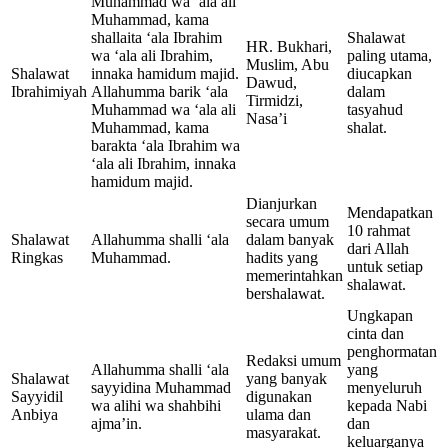
Muhammad wa ‘ala ali
Muhammad, kama
shallaita ‘ala Ibrahim
Shalawat
HR. Bukhari,
wa ‘ala ali Ibrahim,
paling utama,
Muslim, Abu
Shalawat
innaka hamidum majid.
diucapkan
Dawud,
Ibrahimiyah
Allahumma barik ‘ala
dalam
Tirmidzi,
Muhammad wa ‘ala ali
tasyahud
Nasa’i
Muhammad, kama
shalat.
barakta ‘ala Ibrahim wa
‘ala ali Ibrahim, innaka
hamidum majid.
Dianjurkan
Mendapatkan
secara umum
10 rahmat
Shalawat
Allahumma shalli ‘ala
dalam banyak
dari Allah
Ringkas
Muhammad.
hadits yang
untuk setiap
memerintahkan
shalawat.
bershalawat.
Ungkapan
cinta dan
penghormatan
Redaksi umum
Allahumma shalli ‘ala
yang
Shalawat
yang banyak
sayyidina Muhammad
menyeluruh
Sayyidil
digunakan
wa alihi wa shahbihi
kepada Nabi
Anbiya
ulama dan
ajma’in.
dan
masyarakat.
keluarganya