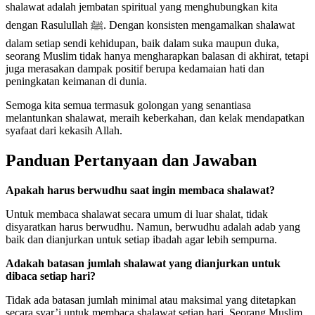
shalawat adalah jembatan spiritual yang menghubungkan kita
dengan Rasulullah ﷺ. Dengan konsisten mengamalkan shalawat
dalam setiap sendi kehidupan, baik dalam suka maupun duka,
seorang Muslim tidak hanya mengharapkan balasan di akhirat, tetapi
juga merasakan dampak positif berupa kedamaian hati dan
peningkatan keimanan di dunia.
Semoga kita semua termasuk golongan yang senantiasa
melantunkan shalawat, meraih keberkahan, dan kelak mendapatkan
syafaat dari kekasih Allah.
Panduan Pertanyaan dan Jawaban
Apakah harus berwudhu saat ingin membaca shalawat?
Untuk membaca shalawat secara umum di luar shalat, tidak
disyaratkan harus berwudhu. Namun, berwudhu adalah adab yang
baik dan dianjurkan untuk setiap ibadah agar lebih sempurna.
Adakah batasan jumlah shalawat yang dianjurkan untuk
dibaca setiap hari?
Tidak ada batasan jumlah minimal atau maksimal yang ditetapkan
secara syar’i untuk membaca shalawat setiap hari. Seorang Muslim