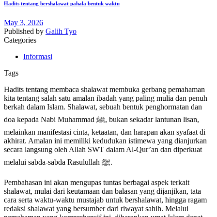
Hadits tentang bershalawat pahala bentuk waktu
May 3, 2026
Published by
Galih Tyo
Categories
Informasi
Tags
Hadits tentang membaca shalawat membuka gerbang pemahaman
kita tentang salah satu amalan ibadah yang paling mulia dan penuh
berkah dalam Islam. Shalawat, sebuah bentuk penghormatan dan
doa kepada Nabi Muhammad ﷺ, bukan sekadar lantunan lisan,
melainkan manifestasi cinta, ketaatan, dan harapan akan syafaat di
akhirat. Amalan ini memiliki kedudukan istimewa yang dianjurkan
secara langsung oleh Allah SWT dalam Al-Qur’an dan diperkuat
melalui sabda-sabda Rasulullah ﷺ.
Pembahasan ini akan mengupas tuntas berbagai aspek terkait
shalawat, mulai dari keutamaan dan balasan yang dijanjikan, tata
cara serta waktu-waktu mustajab untuk bershalawat, hingga ragam
redaksi shalawat yang bersumber dari riwayat sahih. Melalui