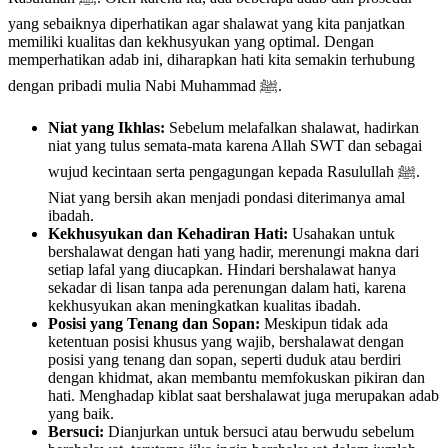
yang sebaiknya diperhatikan agar shalawat yang kita panjatkan
memiliki kualitas dan kekhusyukan yang optimal. Dengan
memperhatikan adab ini, diharapkan hati kita semakin terhubung
dengan pribadi mulia Nabi Muhammad ﷺ.
Niat yang Ikhlas:
Sebelum melafalkan shalawat, hadirkan
niat yang tulus semata-mata karena Allah SWT dan sebagai
wujud kecintaan serta pengagungan kepada Rasulullah ﷺ.
Niat yang bersih akan menjadi pondasi diterimanya amal
ibadah.
Kekhusyukan dan Kehadiran Hati:
Usahakan untuk
bershalawat dengan hati yang hadir, merenungi makna dari
setiap lafal yang diucapkan. Hindari bershalawat hanya
sekadar di lisan tanpa ada perenungan dalam hati, karena
kekhusyukan akan meningkatkan kualitas ibadah.
Posisi yang Tenang dan Sopan:
Meskipun tidak ada
ketentuan posisi khusus yang wajib, bershalawat dengan
posisi yang tenang dan sopan, seperti duduk atau berdiri
dengan khidmat, akan membantu memfokuskan pikiran dan
hati. Menghadap kiblat saat bershalawat juga merupakan adab
yang baik.
Bersuci:
Dianjurkan untuk bersuci atau berwudu sebelum