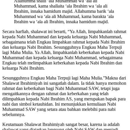
Allahumma shalli ‘ala Muhammad wa ‘ala ali
Muhammad, kama shallaita ‘ala Ibrahim wa ‘ala ali
Ibrahim, innaka hamidum majid. Allahumma barik ‘ala
Muhammad wa ‘ala ali Muhammad, kama barakta ‘ala
Ibrahim wa ‘ala ali Ibrahim, innaka hamidum majid.
Secara harfiah, shalawat ini berarti, “Ya Allah, limpahkanlah rahmat
kepada Nabi Muhammad dan kepada keluarga Nabi Muhammad,
sebagaimana telah Engkau limpahkan rahmat kepada Nabi Ibrahim
dan keluarga Nabi Ibrahim. Sesungguhnya Engkau Maha Terpuji
lagi Maha Mulia. Ya Allah, limpahkanlah keberkahan kepada Nabi
Muhammad dan kepada keluarga Nabi Muhammad, sebagaimana
Engkau telah melimpahkan keberkahan kepada Nabi Ibrahim dan
keluarga Nabi Ibrahim.
Sesungguhnya Engkau Maha Terpuji lagi Maha Mulia.”Makna dari
Shalawat Ibrahimiyah ini sangatlah dalam. Ia tidak hanya memohon
rahmat dan keberkahan bagi Nabi Muhammad SAW, tetapi juga
mengaitkannya dengan rahmat dan keberkahan yang telah
dilimpahkan kepada Nabi Ibrahim AS, yang merupakan bapak para
nabi dan simbol ketauhidan. Ini menunjukkan kemuliaan Nabi
Muhammad SAW yang setara atau bahkan melebihi para nabi
sebelumnya.
Keutamaan Shalawat Ibrahimiyah sangat besar, karena ia adalah
shalawat yang diajarkan langsung oleh Nabi SAW dan menjadi