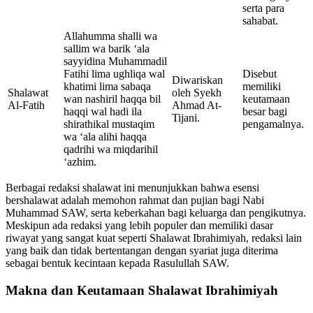
serta para
sahabat.
Allahumma shalli wa
sallim wa barik ‘ala
sayyidina Muhammadil
Fatihi lima ughliqa wal
Disebut
Diwariskan
khatimi lima sabaqa
memiliki
Shalawat
oleh Syekh
wan nashiril haqqa bil
keutamaan
Al-Fatih
Ahmad At-
haqqi wal hadi ila
besar bagi
Tijani.
shirathikal mustaqim
pengamalnya.
wa ‘ala alihi haqqa
qadrihi wa miqdarihil
‘azhim.
Berbagai redaksi shalawat ini menunjukkan bahwa esensi
bershalawat adalah memohon rahmat dan pujian bagi Nabi
Muhammad SAW, serta keberkahan bagi keluarga dan pengikutnya.
Meskipun ada redaksi yang lebih populer dan memiliki dasar
riwayat yang sangat kuat seperti Shalawat Ibrahimiyah, redaksi lain
yang baik dan tidak bertentangan dengan syariat juga diterima
sebagai bentuk kecintaan kepada Rasulullah SAW.
Makna dan Keutamaan Shalawat Ibrahimiyah