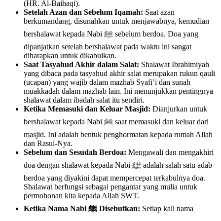
(HR. Al-Baihaqi).
Setelah Azan dan Sebelum Iqamah:
Saat azan
berkumandang, disunahkan untuk menjawabnya, kemudian
bershalawat kepada Nabi ﷺ sebelum berdoa. Doa yang
dipanjatkan setelah bershalawat pada waktu ini sangat
diharapkan untuk dikabulkan.
Saat Tasyahud Akhir dalam Salat:
Shalawat Ibrahimiyah
yang dibaca pada tasyahud akhir salat merupakan rukun qauli
(ucapan) yang wajib dalam mazhab Syafi’i dan sunah
muakkadah dalam mazhab lain. Ini menunjukkan pentingnya
shalawat dalam ibadah salat itu sendiri.
Ketika Memasuki dan Keluar Masjid:
Dianjurkan untuk
bershalawat kepada Nabi ﷺ saat memasuki dan keluar dari
masjid. Ini adalah bentuk penghormatan kepada rumah Allah
dan Rasul-Nya.
Sebelum dan Sesudah Berdoa:
Mengawali dan mengakhiri
doa dengan shalawat kepada Nabi ﷺ adalah salah satu adab
berdoa yang diyakini dapat mempercepat terkabulnya doa.
Shalawat berfungsi sebagai pengantar yang mulia untuk
permohonan kita kepada Allah SWT.
Ketika Nama Nabi ﷺ Disebutkan:
Setiap kali nama