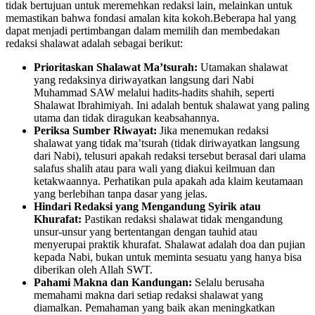
tidak bertujuan untuk meremehkan redaksi lain, melainkan untuk
memastikan bahwa fondasi amalan kita kokoh.Beberapa hal yang
dapat menjadi pertimbangan dalam memilih dan membedakan
redaksi shalawat adalah sebagai berikut:
Prioritaskan Shalawat Ma’tsurah:
Utamakan shalawat
yang redaksinya diriwayatkan langsung dari Nabi
Muhammad SAW melalui hadits-hadits shahih, seperti
Shalawat Ibrahimiyah. Ini adalah bentuk shalawat yang paling
utama dan tidak diragukan keabsahannya.
Periksa Sumber Riwayat:
Jika menemukan redaksi
shalawat yang tidak ma’tsurah (tidak diriwayatkan langsung
dari Nabi), telusuri apakah redaksi tersebut berasal dari ulama
salafus shalih atau para wali yang diakui keilmuan dan
ketakwaannya. Perhatikan pula apakah ada klaim keutamaan
yang berlebihan tanpa dasar yang jelas.
Hindari Redaksi yang Mengandung Syirik atau
Khurafat:
Pastikan redaksi shalawat tidak mengandung
unsur-unsur yang bertentangan dengan tauhid atau
menyerupai praktik khurafat. Shalawat adalah doa dan pujian
kepada Nabi, bukan untuk meminta sesuatu yang hanya bisa
diberikan oleh Allah SWT.
Pahami Makna dan Kandungan:
Selalu berusaha
memahami makna dari setiap redaksi shalawat yang
diamalkan. Pemahaman yang baik akan meningkatkan