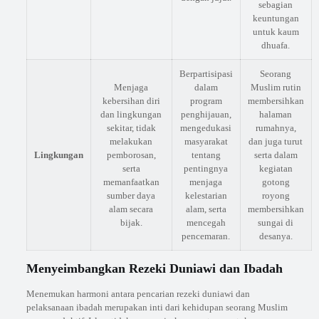
sebagian
keuntungan
untuk kaum
dhuafa.
Berpartisipasi
Seorang
Menjaga
dalam
Muslim rutin
kebersihan diri
program
membersihkan
dan lingkungan
penghijauan,
halaman
sekitar, tidak
mengedukasi
rumahnya,
melakukan
masyarakat
dan juga turut
Lingkungan
pemborosan,
tentang
serta dalam
serta
pentingnya
kegiatan
memanfaatkan
menjaga
gotong
sumber daya
kelestarian
royong
alam secara
alam, serta
membersihkan
bijak.
mencegah
sungai di
pencemaran.
desanya.
Menyeimbangkan Rezeki Duniawi dan Ibadah
Menemukan harmoni antara pencarian rezeki duniawi dan
pelaksanaan ibadah merupakan inti dari kehidupan seorang Muslim