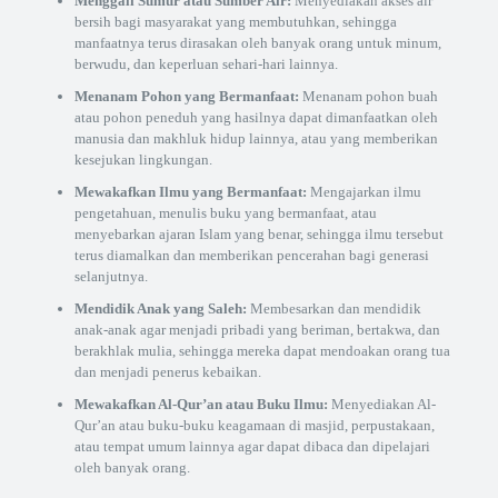
Menggali Sumur atau Sumber Air:
Menyediakan akses air
bersih bagi masyarakat yang membutuhkan, sehingga
manfaatnya terus dirasakan oleh banyak orang untuk minum,
berwudu, dan keperluan sehari-hari lainnya.
Menanam Pohon yang Bermanfaat:
Menanam pohon buah
atau pohon peneduh yang hasilnya dapat dimanfaatkan oleh
manusia dan makhluk hidup lainnya, atau yang memberikan
kesejukan lingkungan.
Mewakafkan Ilmu yang Bermanfaat:
Mengajarkan ilmu
pengetahuan, menulis buku yang bermanfaat, atau
menyebarkan ajaran Islam yang benar, sehingga ilmu tersebut
terus diamalkan dan memberikan pencerahan bagi generasi
selanjutnya.
Mendidik Anak yang Saleh:
Membesarkan dan mendidik
anak-anak agar menjadi pribadi yang beriman, bertakwa, dan
berakhlak mulia, sehingga mereka dapat mendoakan orang tua
dan menjadi penerus kebaikan.
Mewakafkan Al-Qur’an atau Buku Ilmu:
Menyediakan Al-
Qur’an atau buku-buku keagamaan di masjid, perpustakaan,
atau tempat umum lainnya agar dapat dibaca dan dipelajari
oleh banyak orang.