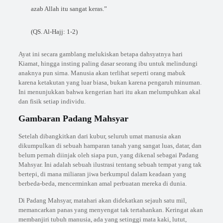
azab Allah itu sangat keras.”
(QS. Al-Hajj: 1-2)
Ayat ini secara gamblang melukiskan betapa dahsyatnya hari
Kiamat, hingga insting paling dasar seorang ibu untuk melindungi
anaknya pun sirna. Manusia akan terlihat seperti orang mabuk
karena ketakutan yang luar biasa, bukan karena pengaruh minuman.
Ini menunjukkan bahwa kengerian hari itu akan melumpuhkan akal
dan fisik setiap individu.
Gambaran Padang Mahsyar
Setelah dibangkitkan dari kubur, seluruh umat manusia akan
dikumpulkan di sebuah hamparan tanah yang sangat luas, datar, dan
belum pernah diinjak oleh siapa pun, yang dikenal sebagai Padang
Mahsyar. Ini adalah sebuah ilustrasi tentang sebuah tempat yang tak
bertepi, di mana miliaran jiwa berkumpul dalam keadaan yang
berbeda-beda, mencerminkan amal perbuatan mereka di dunia.
Di Padang Mahsyar, matahari akan didekatkan sejauh satu mil,
memancarkan panas yang menyengat tak tertahankan. Keringat akan
membanjiri tubuh manusia, ada yang setinggi mata kaki, lutut,