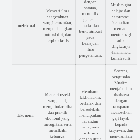
dengan
Muslim giat
sesama,
Mencari ilmu
belajar dan
mendidik
pengetahuan
berprestasi,
generasi
yang bermanfaat,
kemudian
Intelektual
muda, dan
mengembangkan
menjadi
berkontribusi
potensi diri, dan
mentor bagi
pada
berpikir kritis.
adik
kemajuan
tingkatnya
ilmu
dalam mata
pengetahuan.
kuliah sulit.
Seorang
pengusaha
Muslim
menjalankan
Membantu
Mencari rezeki
bisnisnya
fakir miskin,
yang halal,
dengan
berinfak dan
menghindari riba
transparan,
bersedekah,
dan praktik
memberikan
Ekonomi
menciptakan
ekonomi yang
gaji layak
lapangan
merugikan, serta
kepada
kerja, serta
menafkahi
karyawan, dan
berbisnis
keluarga.
menyisihkan
dengan jujur.