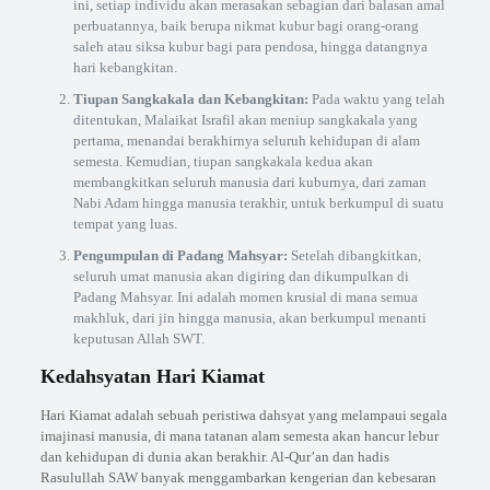
ini, setiap individu akan merasakan sebagian dari balasan amal
perbuatannya, baik berupa nikmat kubur bagi orang-orang
saleh atau siksa kubur bagi para pendosa, hingga datangnya
hari kebangkitan.
Tiupan Sangkakala dan Kebangkitan:
Pada waktu yang telah
ditentukan, Malaikat Israfil akan meniup sangkakala yang
pertama, menandai berakhirnya seluruh kehidupan di alam
semesta. Kemudian, tiupan sangkakala kedua akan
membangkitkan seluruh manusia dari kuburnya, dari zaman
Nabi Adam hingga manusia terakhir, untuk berkumpul di suatu
tempat yang luas.
Pengumpulan di Padang Mahsyar:
Setelah dibangkitkan,
seluruh umat manusia akan digiring dan dikumpulkan di
Padang Mahsyar. Ini adalah momen krusial di mana semua
makhluk, dari jin hingga manusia, akan berkumpul menanti
keputusan Allah SWT.
Kedahsyatan Hari Kiamat
Hari Kiamat adalah sebuah peristiwa dahsyat yang melampaui segala
imajinasi manusia, di mana tatanan alam semesta akan hancur lebur
dan kehidupan di dunia akan berakhir. Al-Qur’an dan hadis
Rasulullah SAW banyak menggambarkan kengerian dan kebesaran