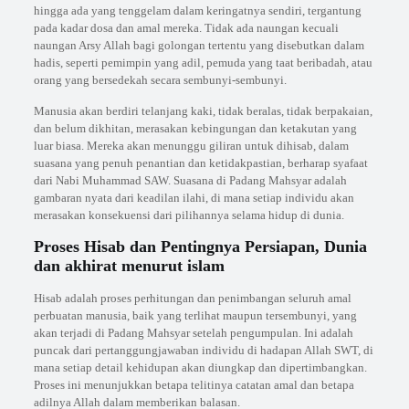
hingga ada yang tenggelam dalam keringatnya sendiri, tergantung
pada kadar dosa dan amal mereka. Tidak ada naungan kecuali
naungan Arsy Allah bagi golongan tertentu yang disebutkan dalam
hadis, seperti pemimpin yang adil, pemuda yang taat beribadah, atau
orang yang bersedekah secara sembunyi-sembunyi.
Manusia akan berdiri telanjang kaki, tidak beralas, tidak berpakaian,
dan belum dikhitan, merasakan kebingungan dan ketakutan yang
luar biasa. Mereka akan menunggu giliran untuk dihisab, dalam
suasana yang penuh penantian dan ketidakpastian, berharap syafaat
dari Nabi Muhammad SAW. Suasana di Padang Mahsyar adalah
gambaran nyata dari keadilan ilahi, di mana setiap individu akan
merasakan konsekuensi dari pilihannya selama hidup di dunia.
Proses Hisab dan Pentingnya Persiapan, Dunia
dan akhirat menurut islam
Hisab adalah proses perhitungan dan penimbangan seluruh amal
perbuatan manusia, baik yang terlihat maupun tersembunyi, yang
akan terjadi di Padang Mahsyar setelah pengumpulan. Ini adalah
puncak dari pertanggungjawaban individu di hadapan Allah SWT, di
mana setiap detail kehidupan akan diungkap dan dipertimbangkan.
Proses ini menunjukkan betapa telitinya catatan amal dan betapa
adilnya Allah dalam memberikan balasan.