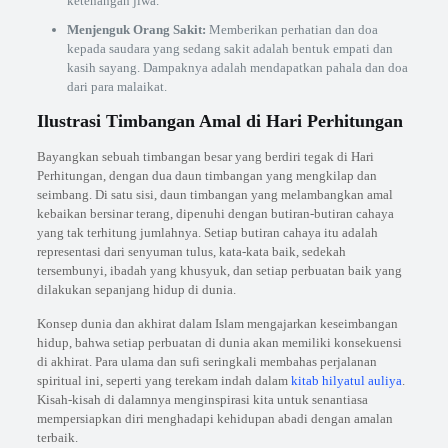
ketenangan jiwa.
Menjenguk Orang Sakit:
Memberikan perhatian dan doa
kepada saudara yang sedang sakit adalah bentuk empati dan
kasih sayang. Dampaknya adalah mendapatkan pahala dan doa
dari para malaikat.
Ilustrasi Timbangan Amal di Hari Perhitungan
Bayangkan sebuah timbangan besar yang berdiri tegak di Hari
Perhitungan, dengan dua daun timbangan yang mengkilap dan
seimbang. Di satu sisi, daun timbangan yang melambangkan amal
kebaikan bersinar terang, dipenuhi dengan butiran-butiran cahaya
yang tak terhitung jumlahnya. Setiap butiran cahaya itu adalah
representasi dari senyuman tulus, kata-kata baik, sedekah
tersembunyi, ibadah yang khusyuk, dan setiap perbuatan baik yang
dilakukan sepanjang hidup di dunia.
Konsep dunia dan akhirat dalam Islam mengajarkan keseimbangan
hidup, bahwa setiap perbuatan di dunia akan memiliki konsekuensi
di akhirat. Para ulama dan sufi seringkali membahas perjalanan
spiritual ini, seperti yang terekam indah dalam
kitab hilyatul auliya
.
Kisah-kisah di dalamnya menginspirasi kita untuk senantiasa
mempersiapkan diri menghadapi kehidupan abadi dengan amalan
terbaik.