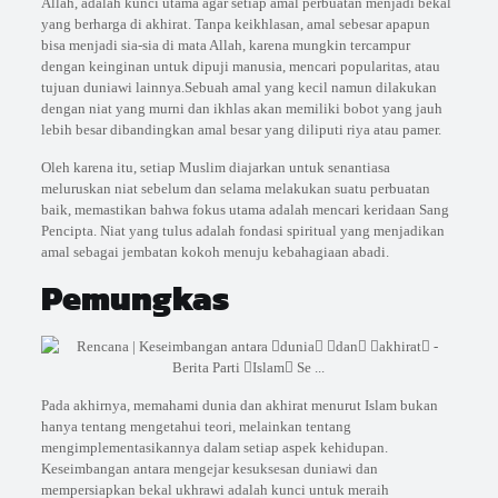
Allah, adalah kunci utama agar setiap amal perbuatan menjadi bekal
yang berharga di akhirat. Tanpa keikhlasan, amal sebesar apapun
bisa menjadi sia-sia di mata Allah, karena mungkin tercampur
dengan keinginan untuk dipuji manusia, mencari popularitas, atau
tujuan duniawi lainnya.Sebuah amal yang kecil namun dilakukan
dengan niat yang murni dan ikhlas akan memiliki bobot yang jauh
lebih besar dibandingkan amal besar yang diliputi riya atau pamer.
Oleh karena itu, setiap Muslim diajarkan untuk senantiasa
meluruskan niat sebelum dan selama melakukan suatu perbuatan
baik, memastikan bahwa fokus utama adalah mencari keridaan Sang
Pencipta. Niat yang tulus adalah fondasi spiritual yang menjadikan
amal sebagai jembatan kokoh menuju kebahagiaan abadi.
Pemungkas
Pada akhirnya, memahami dunia dan akhirat menurut Islam bukan
hanya tentang mengetahui teori, melainkan tentang
mengimplementasikannya dalam setiap aspek kehidupan.
Keseimbangan antara mengejar kesuksesan duniawi dan
mempersiapkan bekal ukhrawi adalah kunci untuk meraih