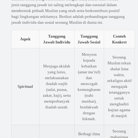
jenis tanggung jawab ini saling melengkapi dan esensial dalam
membentuk pribadi Muslim yang utuh serta berkontribusi positif
bagi lingkungan sekitarnya. Berikut adalah perbandingan tanggung
jawab individu dan sosial seorang Muslim di dunia ini.
Tanggung
Tanggung
Contoh
Aspek
Jawab Individu
Jawab Sosial
Konkret
Menyeru
Seorang
kepada
Muslim tekun
Menjaga akidah
kebaikan
shalat lima
yang lurus,
(amar ma’ruf)
waktu,
melaksanakan
dan
sekaligus aktif
ibadah wajib
mencegah
Spiritual
mengajak
(salat, puasa,
kemungkaran
tetangganya
zakat, haji), serta
(nahi
untuk
memperbanyak
munkar),
menghadiri
ibadah sunah.
berdakwah
kajian agama
dengan
di masjid.
hikmah.
Seorang
Berbagi ilmu
mahasiswa