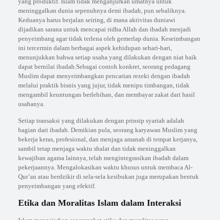
yang produktif. Islam tidak menganjurkan umatnya untuk
meninggalkan dunia sepenuhnya demi ibadah, pun sebaliknya.
Keduanya harus berjalan seiring, di mana aktivitas duniawi
dijadikan sarana untuk mencapai ridha Allah dan ibadah menjadi
penyeimbang agar tidak terlena oleh gemerlap dunia. Keseimbangan
ini tercermin dalam berbagai aspek kehidupan sehari-hari,
menunjukkan bahwa setiap usaha yang dilakukan dengan niat baik
dapat bernilai ibadah.Sebagai contoh konkret, seorang pedagang
Muslim dapat menyeimbangkan pencarian rezeki dengan ibadah
melalui praktik bisnis yang jujur, tidak menipu timbangan, tidak
mengambil keuntungan berlebihan, dan membayar zakat dari hasil
usahanya.
Setiap transaksi yang dilakukan dengan prinsip syariah adalah
bagian dari ibadah. Demikian pula, seorang karyawan Muslim yang
bekerja keras, profesional, dan menjaga amanah di tempat kerjanya,
sambil tetap menjaga waktu shalat dan tidak meninggalkan
kewajiban agama lainnya, telah mengintegrasikan ibadah dalam
pekerjaannya. Mengalokasikan waktu khusus untuk membaca Al-
Qur’an atau berdzikir di sela-sela kesibukan juga merupakan bentuk
penyeimbangan yang efektif.
Etika dan Moralitas Islam dalam Interaksi