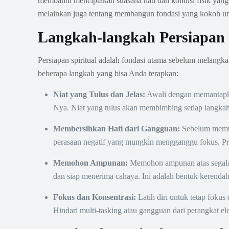
membantu menciptakan suasana hati dan kondisi fisik yang
melainkan juga tentang membangun fondasi yang kokoh unt
Langkah-langkah Persiapan 
Persiapan spiritual adalah fondasi utama sebelum melangka
beberapa langkah yang bisa Anda terapkan:
Niat yang Tulus dan Jelas:
Awali dengan memantapkan
Nya. Niat yang tulus akan membimbing setiap langka
Membersihkan Hati dari Gangguan:
Sebelum memula
perasaan negatif yang mungkin mengganggu fokus. Pra
Memohon Ampunan:
Memohon ampunan atas segala d
dan siap menerima cahaya. Ini adalah bentuk kerendah
Fokus dan Konsentrasi:
Latih diri untuk tetap foku
Hindari multi-tasking atau gangguan dari perangkat el