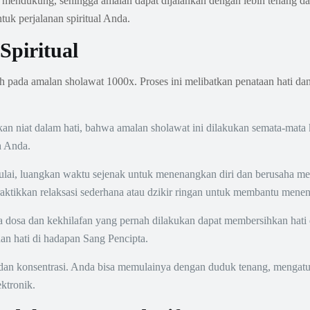
 mendukung, sehingga amalan dapat dijalankan dengan lebih tenang dan
uk perjalanan spiritual Anda.
Spiritual
h pada amalan sholawat 1000x. Proses ini melibatkan penataan hati dan 
 niat dalam hati, bahwa amalan sholawat ini dilakukan semata-mata
h Anda.
i, luangkan waktu sejenak untuk menenangkan diri dan berusaha mele
ktikkan relaksasi sederhana atau dzikir ringan untuk membantu menen
osa dan kekhilafan yang pernah dilakukan dapat membersihkan hati da
an hati di hadapan Sang Pencipta.
s dan konsentrasi. Anda bisa memulainya dengan duduk tenang, mengat
ektronik.