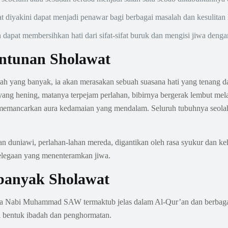
 diyakini dapat menjadi penawar bagi berbagai masalah dan kesulita
 dapat membersihkan hati dari sifat-sifat buruk dan mengisi jiwa deng
antunan Sholawat
ah yang banyak, ia akan merasakan sebuah suasana hati yang tenang d
t yang hening, matanya terpejam perlahan, bibirnya bergerak lembut m
, memancarkan aura kedamaian yang mendalam. Seluruh tubuhnya seola
n duniawi, perlahan-lahan mereda, digantikan oleh rasa syukur dan keh
elegaan yang menenteramkan jiwa.
banyak Sholawat
 Nabi Muhammad SAW termaktub jelas dalam Al-Qur’an dan berbagai Ha
i bentuk ibadah dan penghormatan.