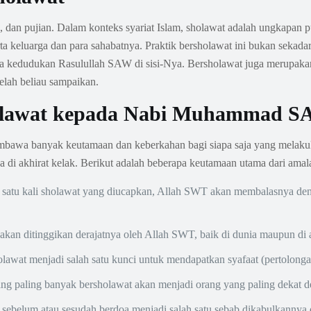
an, dan pujian. Dalam konteks syariat Islam, sholawat adalah ungkap
eluarga dan para sahabatnya. Praktik bersholawat ini bukan sekadar 
 kedudukan Rasulullah SAW di sisi-Nya. Bersholawat juga merupakan 
telah beliau sampaikan.
olawat kepada Nabi Muhammad 
a banyak keutamaan dan keberkahan bagi siapa saja yang melakuka
ga di akhirat kelak. Berikut adalah beberapa keutamaan utama dari amal
 satu kali sholawat yang diucapkan, Allah SWT akan membalasnya den
akan ditinggikan derajatnya oleh Allah SWT, baik di dunia maupun di a
lawat menjadi salah satu kunci untuk mendapatkan syafaat (pertolo
g paling banyak bersholawat akan menjadi orang yang paling dekat d
sebelum atau sesudah berdoa menjadi salah satu sebab dikabulkannya