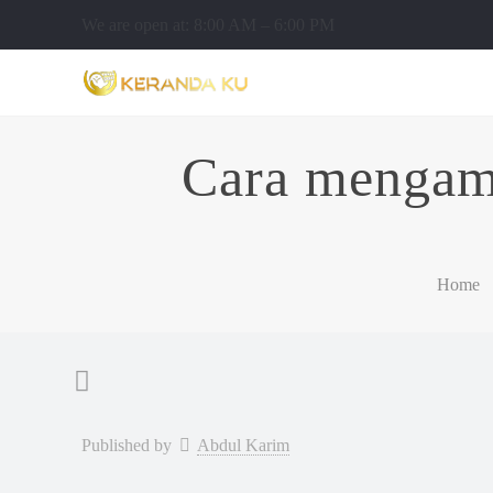
We are open at: 8:00 AM – 6:00 PM
Cara mengama
Home
Published by
Abdul Karim