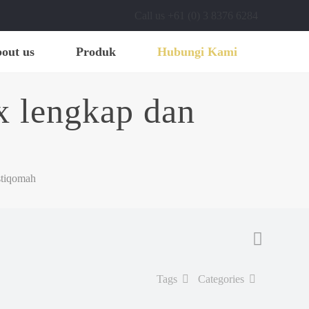
Call us +61 (0) 3 8376 6284
out us
Produk
Hubungi Kami
x lengkap dan
stiqomah
Tags
Categories