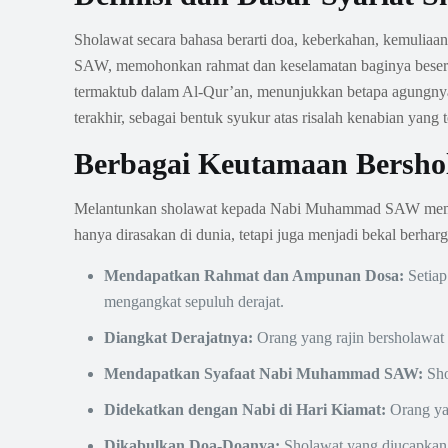
Sholawat secara bahasa berarti doa, keberkahan, kemulia
SAW, memohonkan rahmat dan keselamatan baginya beserta k
termaktub dalam Al-Qur’an, menunjukkan betapa agungnya
terakhir, sebagai bentuk syukur atas risalah kenabian yang 
Berbagai Keutamaan Bersh
Melantunkan sholawat kepada Nabi Muhammad SAW membaw
hanya dirasakan di dunia, tetapi juga menjadi bekal berhar
Mendapatkan Rahmat dan Ampunan Dosa:
Setiap
mengangkat sepuluh derajat.
Diangkat Derajatnya:
Orang yang rajin bersholawat 
Mendapatkan Syafaat Nabi Muhammad SAW:
Sho
Didekatkan dengan Nabi di Hari Kiamat:
Orang yan
Dikabulkan Doa-Doanya:
Sholawat yang diucapkan 