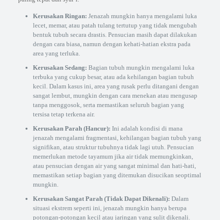
Kerusakan Ringan:
Jenazah mungkin hanya mengalami luka
lecet, memar, atau patah tulang tertutup yang tidak mengubah
bentuk tubuh secara drastis. Pensucian masih dapat dilakukan
dengan cara biasa, namun dengan kehati-hatian ekstra pada
area yang terluka.
Kerusakan Sedang:
Bagian tubuh mungkin mengalami luka
terbuka yang cukup besar, atau ada kehilangan bagian tubuh
kecil. Dalam kasus ini, area yang rusak perlu ditangani dengan
sangat lembut, mungkin dengan cara menekan atau mengusap
tanpa menggosok, serta memastikan seluruh bagian yang
tersisa tetap terkena air.
Kerusakan Parah (Hancur):
Ini adalah kondisi di mana
jenazah mengalami fragmentasi, kehilangan bagian tubuh yang
signifikan, atau struktur tubuhnya tidak lagi utuh. Pensucian
memerlukan metode tayamum jika air tidak memungkinkan,
atau pensucian dengan air yang sangat minimal dan hati-hati,
memastikan setiap bagian yang ditemukan disucikan seoptimal
mungkin.
Kerusakan Sangat Parah (Tidak Dapat Dikenali):
Dalam
situasi ekstrem seperti ini, jenazah mungkin hanya berupa
potongan-potongan kecil atau jaringan yang sulit dikenali.