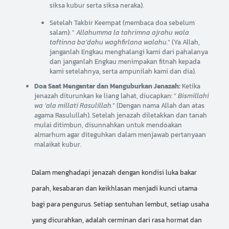
siksa kubur serta siksa neraka).
Setelah Takbir Keempat (membaca doa sebelum
salam): ”
Allahumma la tahrimna ajrahu wala
taftinna ba’dahu waghfirlana walahu.
” (Ya Allah,
janganlah Engkau menghalangi kami dari pahalanya
dan janganlah Engkau menimpakan fitnah kepada
kami setelahnya, serta ampunilah kami dan dia).
Doa Saat Mengantar dan Menguburkan Jenazah:
Ketika
jenazah diturunkan ke liang lahat, diucapkan: ”
Bismillahi
wa ‘ala millati Rasulillah.
” (Dengan nama Allah dan atas
agama Rasulullah). Setelah jenazah diletakkan dan tanah
mulai ditimbun, disunnahkan untuk mendoakan
almarhum agar diteguhkan dalam menjawab pertanyaan
malaikat kubur.
Dalam menghadapi jenazah dengan kondisi luka bakar
parah, kesabaran dan keikhlasan menjadi kunci utama
bagi para pengurus. Setiap sentuhan lembut, setiap usaha
yang dicurahkan, adalah cerminan dari rasa hormat dan