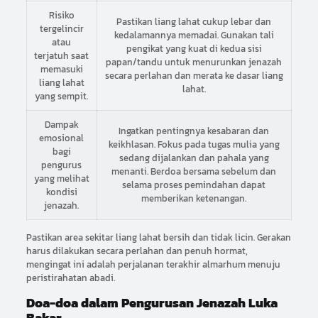
Risiko
Pastikan liang lahat cukup lebar dan
tergelincir
kedalamannya memadai. Gunakan tali
atau
pengikat yang kuat di kedua sisi
terjatuh saat
papan/tandu untuk menurunkan jenazah
memasuki
secara perlahan dan merata ke dasar liang
liang lahat
lahat.
yang sempit.
Dampak
Ingatkan pentingnya kesabaran dan
emosional
keikhlasan. Fokus pada tugas mulia yang
bagi
sedang dijalankan dan pahala yang
pengurus
menanti. Berdoa bersama sebelum dan
yang melihat
selama proses pemindahan dapat
kondisi
memberikan ketenangan.
jenazah.
Pastikan area sekitar liang lahat bersih dan tidak licin. Gerakan
harus dilakukan secara perlahan dan penuh hormat,
mengingat ini adalah perjalanan terakhir almarhum menuju
peristirahatan abadi.
Doa-doa dalam Pengurusan Jenazah Luka
Bakar