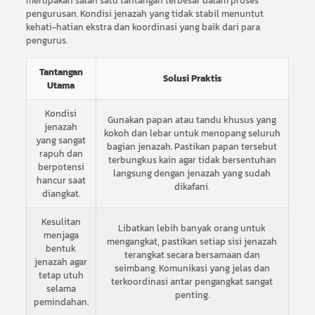
merupakan salah satu tantangan terbesar dalam proses
pengurusan. Kondisi jenazah yang tidak stabil menuntut
kehati-hatian ekstra dan koordinasi yang baik dari para
pengurus.
Tantangan
Solusi Praktis
Utama
Kondisi
Gunakan papan atau tandu khusus yang
jenazah
kokoh dan lebar untuk menopang seluruh
yang sangat
bagian jenazah. Pastikan papan tersebut
rapuh dan
terbungkus kain agar tidak bersentuhan
berpotensi
langsung dengan jenazah yang sudah
hancur saat
dikafani.
diangkat.
Kesulitan
Libatkan lebih banyak orang untuk
menjaga
mengangkat, pastikan setiap sisi jenazah
bentuk
terangkat secara bersamaan dan
jenazah agar
seimbang. Komunikasi yang jelas dan
tetap utuh
terkoordinasi antar pengangkat sangat
selama
penting.
pemindahan.