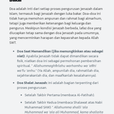
Doa adalah inti dari setiap proses pengurusan jenazah dalam
Islam, termasuk bagi jenazah dengan luka bakar. Doa-doa ini
tidak hanya memohon ampunan dan rahmat bagi almarhum,
tetapi juga memberikan ketenangan bagi keluarga dan
pengurus. Meskipun kondisi jenazah berbeda, lafaz doa yang
diucapkan tetap sama dengan doa jenazah pada umumnya,
yang mencerminkan harapan dan kepasrahan kepada Allah
SWT.
Doa Saat Memandikan (jika memungkinkan atau sebagai
niat):
Apabila jenazah tidak dapat dimandikan secara
fisik, niatkan doa ini sebagai permohonan pembersihan
spiritual. ”
Allahummaghfirlahu warhamhu wa ‘afihi
wa’fu ‘anhu.
” (Ya Allah, ampunilah dia, rahmatilah dia,
sejahterakanlah dia, dan maafkanlah kesalahannya).
Doa Shalat Jenazah:
Ini adalah bagian terpenting dari
proses pengurusan.
Setelah Takbir Pertama (membaca Al-Fatihah).
Setelah Takbir Kedua (membaca Shalawat atas Nabi
Muhammad SAW): ”
Allahumma shalli ‘ala
Muhammad wa ‘ala ali Muhammad, kama shallaita