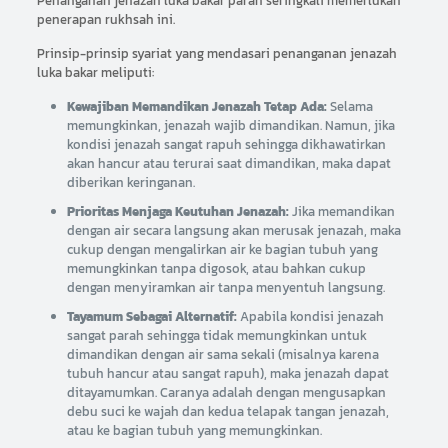
Penanganan jenazah luka bakar parah seringkali memerlukan
penerapan rukhsah ini.
Prinsip-prinsip syariat yang mendasari penanganan jenazah
luka bakar meliputi:
Kewajiban Memandikan Jenazah Tetap Ada:
Selama
memungkinkan, jenazah wajib dimandikan. Namun, jika
kondisi jenazah sangat rapuh sehingga dikhawatirkan
akan hancur atau terurai saat dimandikan, maka dapat
diberikan keringanan.
Prioritas Menjaga Keutuhan Jenazah:
Jika memandikan
dengan air secara langsung akan merusak jenazah, maka
cukup dengan mengalirkan air ke bagian tubuh yang
memungkinkan tanpa digosok, atau bahkan cukup
dengan menyiramkan air tanpa menyentuh langsung.
Tayamum Sebagai Alternatif:
Apabila kondisi jenazah
sangat parah sehingga tidak memungkinkan untuk
dimandikan dengan air sama sekali (misalnya karena
tubuh hancur atau sangat rapuh), maka jenazah dapat
ditayamumkan. Caranya adalah dengan mengusapkan
debu suci ke wajah dan kedua telapak tangan jenazah,
atau ke bagian tubuh yang memungkinkan.