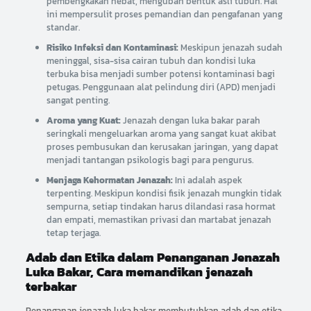
pembengkakan hebat, mengubah bentuk asli tubuh. Hal
ini mempersulit proses pemandian dan pengafanan yang
standar.
Risiko Infeksi dan Kontaminasi:
Meskipun jenazah sudah
meninggal, sisa-sisa cairan tubuh dan kondisi luka
terbuka bisa menjadi sumber potensi kontaminasi bagi
petugas. Penggunaan alat pelindung diri (APD) menjadi
sangat penting.
Aroma yang Kuat:
Jenazah dengan luka bakar parah
seringkali mengeluarkan aroma yang sangat kuat akibat
proses pembusukan dan kerusakan jaringan, yang dapat
menjadi tantangan psikologis bagi para pengurus.
Menjaga Kehormatan Jenazah:
Ini adalah aspek
terpenting. Meskipun kondisi fisik jenazah mungkin tidak
sempurna, setiap tindakan harus dilandasi rasa hormat
dan empati, memastikan privasi dan martabat jenazah
tetap terjaga.
Adab dan Etika dalam Penanganan Jenazah
Luka Bakar, Cara memandikan jenazah
terbakar
Penanganan jenazah luka bakar membutuhkan adab dan etika