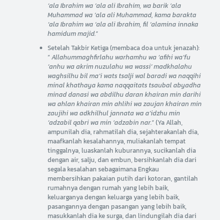
‘ala Ibrahim wa ‘ala ali Ibrahim, wa barik ‘ala
Muhammad wa ‘ala ali Muhammad, kama barakta
‘ala Ibrahim wa ‘ala ali Ibrahim, fil ‘alamina innaka
hamidum majid.
”
Setelah Takbir Ketiga (membaca doa untuk jenazah):
”
Allahummaghfirlahu warhamhu wa ‘afihi wa’fu
‘anhu wa akrim nuzulahu wa wassi’ madkhalahu
waghsilhu bil ma’i wats tsalji wal baradi wa naqqihi
minal khathaya kama naqqaitats tsaubal abyadha
minad danasi wa abdilhu daran khairan min darihi
wa ahlan khairan min ahlihi wa zaujan khairan min
zaujihi wa adkhilhul jannata wa a’idzhu min
‘adzabil qabri wa min ‘adzabin nar.
” (Ya Allah,
ampunilah dia, rahmatilah dia, sejahterakanlah dia,
maafkanlah kesalahannya, muliakanlah tempat
tinggalnya, luaskanlah kuburannya, sucikanlah dia
dengan air, salju, dan embun, bersihkanlah dia dari
segala kesalahan sebagaimana Engkau
membersihkan pakaian putih dari kotoran, gantilah
rumahnya dengan rumah yang lebih baik,
keluarganya dengan keluarga yang lebih baik,
pasangannya dengan pasangan yang lebih baik,
masukkanlah dia ke surga, dan lindungilah dia dari