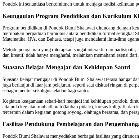
Pondok ini senantiasa berkomitmen untuk menjaga tradisi keilmuan p
Keunggulan Program Pendidikan dan Kurikulum K
Program pendidikan di Pondok Bumi Shalawat dirancang dengan keun
merupakan perpaduan harmonis antara pendidikan formal setingkat
Matematika, IPA, dan Bahasa, tetapi juga mendalami ilmu-ilmu agama 
Metode pengajaran yang diterapkan sangat interaktif dan partisipatif, m
dan kreatif, tidak hanya menghafal, melainkan memahami esensi dari s
Suasana Belajar Mengajar dan Kehidupan Santri
Suasana belajar mengajar di Pondok Bumi Shalawat terasa hangat dan pe
juga berlanjut di luar jam pelajaran, seperti saat diskusi ringan di 
sebagai mentor sekaligus teladan bagi santri.
Kegiatan keagamaan sehari-hari menjadi inti kehidupan pondok, dimula
ada pula kegiatan muhadharah (latihan pidato), kursus kaligrafi, dan 
tercermin dalam kegiatan gotong royong, olahraga bersama, dan peray
Fasilitas Pendukung Pembelajaran dan Pengembang
Pondok Bumi Shalawat menyediakan berbagai fasilitas yang dirancang 