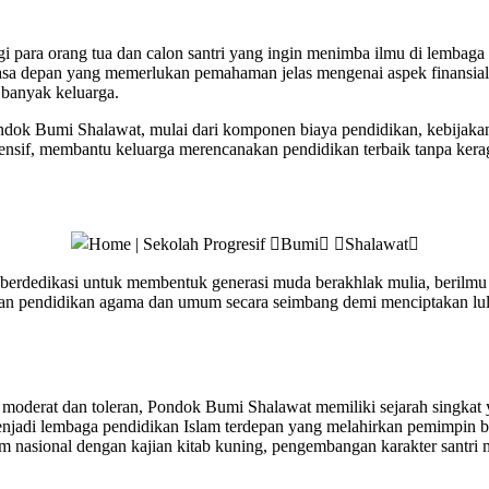
i para orang tua dan calon santri yang ingin menimba ilmu di lembag
asi masa depan yang memerlukan pemahaman jelas mengenai aspek finansi
 banyak keluarga.
ok Bumi Shalawat, mulai dari komponen biaya pendidikan, kebijakan p
nsif, membantu keluarga merencanakan pendidikan terbaik tanpa kera
berdedikasi untuk membentuk generasi muda berakhlak mulia, berilmu pe
n pendidikan agama dan umum secara seimbang demi menciptakan lulu
 moderat dan toleran, Pondok Bumi Shalawat memiliki sejarah singkat
njadi lembaga pendidikan Islam terdepan yang melahirkan pemimpin b
m nasional dengan kajian kitab kuning, pengembangan karakter santri 