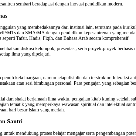
esantren sembari beradaptasi dengan inovasi pendidikan modern.
has
ggulan yang membedakannya dari institusi lain, terutama pada kurik
 SMP/MTs dan SMA/MA dengan pendidikan kepesantrenan yang mendalam
seperti Tafsir, Hadis, Fiqih, dan Bahasa Arab secara komprehensif.
elibatkan diskusi kelompok, presentasi, serta proyek-proyek berbasis ris
etiap ilmu yang dipelajari.
nuh kekeluargaan, namun tetap disiplin dan terstruktur. Interaksi antar
perpustakaan atau sesi bimbingan personal. Para pengajar, yang sebagia
i dari shalat berjamaah lima waktu, pengajian kitab kuning setelah sub
kajian tematik yang memperkaya wawasan spiritual dan intelektual santr
aan hari besar Islam yang meriah.
an Santri
untuk mendukung proses belajar mengajar serta pengembangan potensi sa