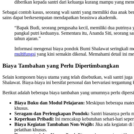
diberikan kepada santri dari keluarga kurang mampu yang menu
Sebagai contoh kasus, seorang wali santri yang memiliki dua anak b
sains dapat berkesempatan mendapatkan beasiswa akademik.
“Bapak Budi, seorang pengusaha kecil, memiliki dua putriny
pangkal putri keduanya. Sementara itu, Ananda Siti, seorang 
tahun ajaran.”
Informasi mengenai biaya pondok Bumi Shalawat seringkali menj
multifungsi
yang kini semakin dikenal. Memahami detail ini 
Biaya Tambahan yang Perlu Dipertimbangkan
Selain komponen biaya utama yang telah disebutkan, wali santri ju
Shalawat. Biaya-biaya ini bersifat personal dan bervariasi tergantung
Berikut adalah beberapa biaya tambahan yang umumnya perlu dipers
Biaya Buku dan Modul Pelajaran:
Meskipun beberapa materi
khusus.
Seragam dan Perlengkapan Pondok:
Santri biasanya perlu 
Keperluan Pribadi:
Ini mencakup kebutuhan sehari-hari seperti
Biaya Kegiatan Tambahan Non-Wajib:
Jika ada kegiatan di 
pelatihan khusus.