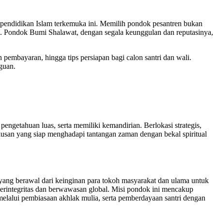
a pendidikan Islam terkemuka ini. Memilih pondok pesantren bukan
al. Pondok Bumi Shalawat, dengan segala keunggulan dan reputasinya,
embayaran, hingga tips persiapan bagi calon santri dan wali.
guan.
ngetahuan luas, serta memiliki kemandirian. Berlokasi strategis,
san yang siap menghadapi tantangan zaman dengan bekal spiritual
 yang berawal dari keinginan para tokoh masyarakat dan ulama untuk
erintegritas dan berwawasan global. Misi pondok ini mencakup
melalui pembiasaan akhlak mulia, serta pemberdayaan santri dengan