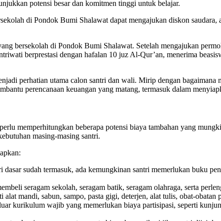
njukkan potensi besar dan komitmen tinggi untuk belajar.
ersekolah di Pondok Bumi Shalawat dapat mengajukan diskon saudara, a
a yang bersekolah di Pondok Bumi Shalawat. Setelah mengajukan perm
santriwati berprestasi dengan hafalan 10 juz Al-Qur’an, menerima bea
adi perhatian utama calon santri dan wali. Mirip dengan bagaimana ma
membantu perencanaan keuangan yang matang, termasuk dalam menyiap
ga perlu memperhitungkan beberapa potensi biaya tambahan yang mung
 kebutuhan masing-masing santri.
iapkan:
 dasar sudah termasuk, ada kemungkinan santri memerlukan buku pen
membeli seragam sekolah, seragam batik, seragam olahraga, serta perle
 alat mandi, sabun, sampo, pasta gigi, deterjen, alat tulis, obat-obata
luar kurikulum wajib yang memerlukan biaya partisipasi, seperti kunjung