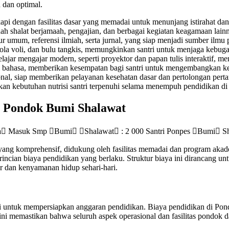
n dan optimal.
pi dengan fasilitas dasar yang memadai untuk menunjang istirahat dan k
dah shalat berjamaah, pengajian, dan berbagai kegiatan keagamaan lainn
 umum, referensi ilmiah, serta jurnal, yang siap menjadi sumber ilmu 
ola voli, dan bulu tangkis, memungkinkan santri untuk menjaga kebug
lajar mengajar modern, seperti proyektor dan papan tulis interaktif, m
m bahasa, memberikan kesempatan bagi santri untuk mengembangkan ke
onal, siap memberikan pelayanan kesehatan dasar dan pertolongan per
an kebutuhan nutrisi santri terpenuhi selama menempuh pendidikan di
di Pondok Bumi Shalawat
g komprehensif, didukung oleh fasilitas memadai dan program akade
 rincian biaya pendidikan yang berlaku. Struktur biaya ini dirancang
r dan kenyamanan hidup sehari-hari.
 untuk mempersiapkan anggaran pendidikan. Biaya pendidikan di Po
ini memastikan bahwa seluruh aspek operasional dan fasilitas pondok 