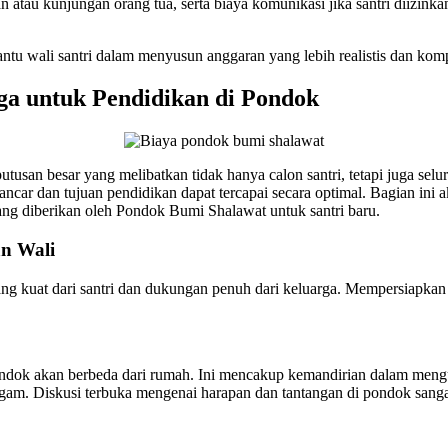
ran atau kunjungan orang tua, serta biaya komunikasi jika santri dii
u wali santri dalam menyusun anggaran yang lebih realistis dan komp
a untuk Pendidikan di Pondok
usan besar yang melibatkan tidak hanya calon santri, tetapi juga selu
lancar dan tujuan pendidikan dapat tercapai secara optimal. Bagian ini
yang diberikan oleh Pondok Bumi Shalawat untuk santri baru.
an Wali
ng kuat dari santri dan dukungan penuh dari keluarga. Mempersiapkan
dok akan berbeda dari rumah. Ini mencakup kemandirian dalam mengurus 
gam. Diskusi terbuka mengenai harapan dan tantangan di pondok sangat 