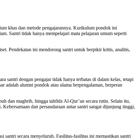
ulum khas dan metode pengajarannya. Kurikulum pondok ini
. Santri tidak hanya mempelajari mata pelajaran umum seperti
et. Pendekatan ini mendorong santri untuk berpikir kritis, analitis,
a santri dengan pengajar tidak hanya terbatas di dalam kelas, tetapi
n besar adalah alumni pondok atau ulama berpengalaman, berperan
uh dan maghrib, hingga tahfidz Al-Qur’an secara rutin. Selain itu,
i. Kebersamaan dan persaudaraan antar santri sangat dijunjung tinggi,
ntri secara menyeluruh. Fasilitas-fasilitas ini memastikan santri