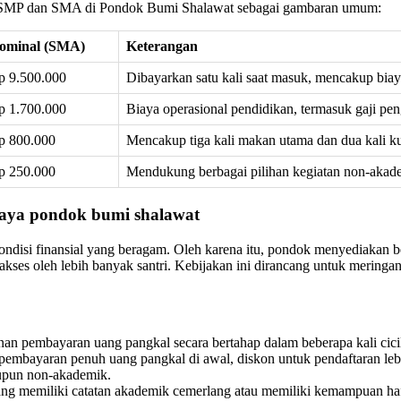
kan SMP dan SMA di Pondok Bumi Shalawat sebagai gambaran umum:
ominal (SMA)
Keterangan
p 9.500.000
Dibayarkan satu kali saat masuk, mencakup bia
p 1.700.000
Biaya operasional pendidikan, termasuk gaji pe
p 800.000
Mencakup tiga kali makan utama dan dua kali ku
p 250.000
Mendukung berbagai pilihan kegiatan non-akadem
aya pondok bumi shalawat
isi finansial yang beragam. Oleh karena itu, pondok menyediakan be
iakses oleh lebih banyak santri. Kebijakan ini dirancang untuk merin
an pembayaran uang pangkal secara bertahap dalam beberapa kali cici
mbayaran penuh uang pangkal di awal, diskon untuk pendaftaran lebih d
aupun non-akademik.
ang memiliki catatan akademik cemerlang atau memiliki kemampuan hafa