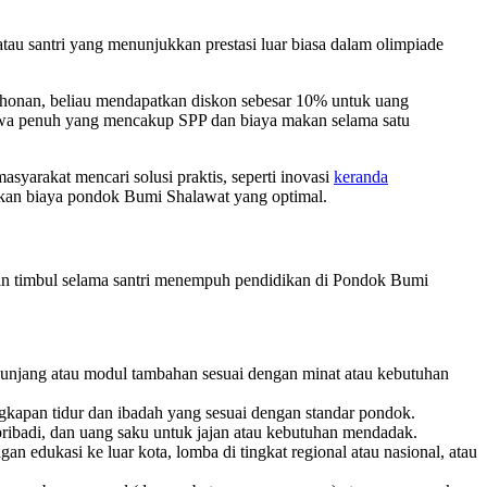
tau santri yang menunjukkan prestasi luar biasa dalam olimpiade
ohonan, beliau mendapatkan diskon sebesar 10% untuk uang
siswa penuh yang mencakup SPP dan biaya makan selama satu
syarakat mencari solusi praktis, seperti inovasi
keranda
kan biaya pondok Bumi Shalawat yang optimal.
kin timbul selama santri menempuh pendidikan di Pondok Bumi
unjang atau modul tambahan sesuai dengan minat atau kebutuhan
ngkapan tidur dan ibadah yang sesuai dengan standar pondok.
n pribadi, dan uang saku untuk jajan atau kebutuhan mendadak.
an edukasi ke luar kota, lomba di tingkat regional atau nasional, atau