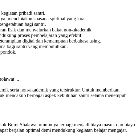
egiatan pribadi santri.
ya, menciptakan suasana spiritual yang kuat.
pengetahuan bagi santri.
aran fisik dan menyalurkan bakat non-akademik.
endukung proses pembelajaran yang efektif.
terampilan digital dan kemampuan berbahasa asing.
tama bagi santri yang membutuhkan.
 pondok.
mik serta non-akademik yang terstruktur. Untuk memberikan
 untuk mencakup berbagai aspek kebutuhan santri selama menempuh
ndok Bumi Shalawat umumnya terbagi menjadi biaya masuk dan biaya
dapat berjalan optimal demi mendukung kegiatan belajar mengajar.