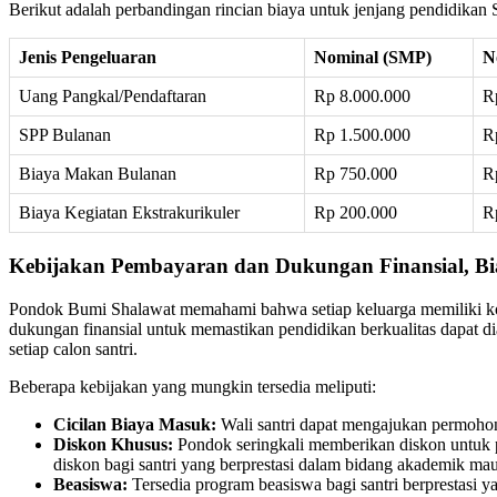
Berikut adalah perbandingan rincian biaya untuk jenjang pendidi
Jenis Pengeluaran
Nominal (SMP)
N
Uang Pangkal/Pendaftaran
Rp 8.000.000
R
SPP Bulanan
Rp 1.500.000
R
Biaya Makan Bulanan
Rp 750.000
R
Biaya Kegiatan Ekstrakurikuler
Rp 200.000
R
Kebijakan Pembayaran dan Dukungan Finansial, Bi
Pondok Bumi Shalawat memahami bahwa setiap keluarga memiliki kond
dukungan finansial untuk memastikan pendidikan berkualitas dapat d
setiap calon santri.
Beberapa kebijakan yang mungkin tersedia meliputi:
Cicilan Biaya Masuk:
Wali santri dapat mengajukan permohon
Diskon Khusus:
Pondok seringkali memberikan diskon untuk pe
diskon bagi santri yang berprestasi dalam bidang akademik m
Beasiswa:
Tersedia program beasiswa bagi santri berprestasi y