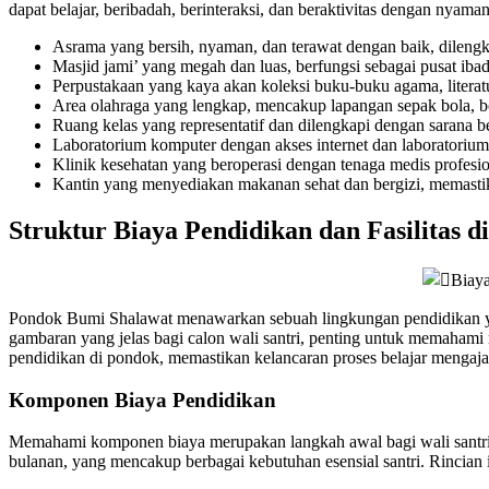
dapat belajar, beribadah, berinteraksi, dan beraktivitas dengan nyama
Asrama yang bersih, nyaman, dan terawat dengan baik, dilengka
Masjid jami’ yang megah dan luas, berfungsi sebagai pusat iba
Perpustakaan yang kaya akan koleksi buku-buku agama, literatur
Area olahraga yang lengkap, mencakup lapangan sepak bola, b
Ruang kelas yang representatif dan dilengkapi dengan sarana be
Laboratorium komputer dengan akses internet dan laboratoriu
Klinik kesehatan yang beroperasi dengan tenaga medis profesi
Kantin yang menyediakan makanan sehat dan bergizi, memastik
Struktur Biaya Pendidikan dan Fasilitas 
Pondok Bumi Shalawat menawarkan sebuah lingkungan pendidikan yan
gambaran yang jelas bagi calon wali santri, penting untuk memahami
pendidikan di pondok, memastikan kelancaran proses belajar mengaja
Komponen Biaya Pendidikan
Memahami komponen biaya merupakan langkah awal bagi wali santri
bulanan, yang mencakup berbagai kebutuhan esensial santri. Rincian 