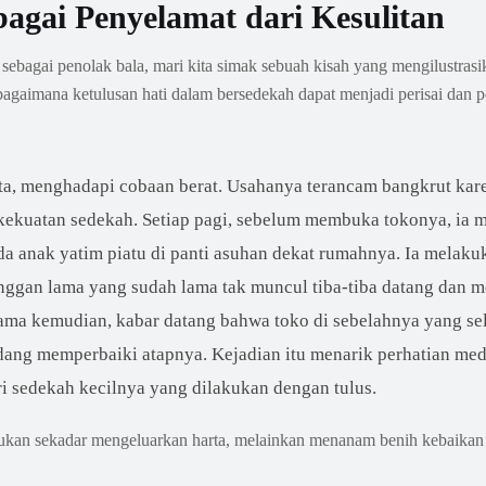
bagai Penyelamat dari Kesulitan
bagai penolak bala, mari kita simak sebuah kisah yang mengilustrasi
bagaimana ketulusan hati dalam bersedekah dapat menjadi perisai dan p
ta, menghadapi cobaan berat. Usahanya terancam bangkrut kar
g kekuatan sedekah. Setiap pagi, sebelum membuka tokonya, ia 
a anak yatim piatu di panti asuhan dekat rumahnya. Ia melaku
langgan lama yang sudah lama tak muncul tiba-tiba datang dan
ma kemudian, kabar datang bahwa toko di sebelahnya yang sel
dang memperbaiki atapnya. Kejadian itu menarik perhatian med
i sedekah kecilnya yang dilakukan dengan tulus.
kan sekadar mengeluarkan harta, melainkan menanam benih kebaikan 