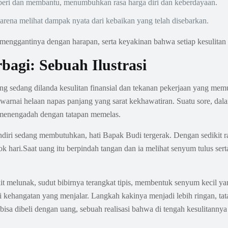
eri dan membantu, menumbuhkan rasa harga diri dan keberdayaan.
karena melihat dampak nyata dari kebaikan yang telah disebarkan.
 menggantinya dengan harapan, serta keyakinan bahwa setiap kesulitan p
bagi: Sebuah Ilustrasi
ang sedang dilanda kesulitan finansial dan tekanan pekerjaan yang m
warnai helaan napas panjang yang sarat kekhawatiran. Suatu sore, dala
a menengadah dengan tatapan memelas.
endiri sedang membutuhkan, hati Bapak Budi tergerak. Dengan sedikit
k hari.Saat uang itu berpindah tangan dan ia melihat senyum tulus serta
t melunak, sudut bibirnya terangkat tipis, membentuk senyum kecil yan
i kehangatan yang menjalar. Langkah kakinya menjadi lebih ringan, tat
isa dibeli dengan uang, sebuah realisasi bahwa di tengah kesulitannya