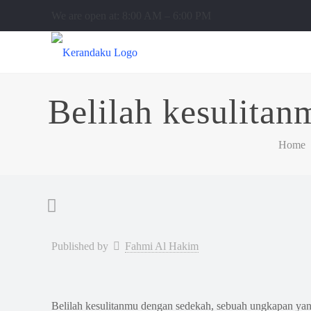
We are open at: 8:00 AM – 6:00 PM
Belilah kesulita
Home
Published by
Fahmi Al Hakim
Belilah kesulitanmu dengan sedekah, sebuah ungkapan y