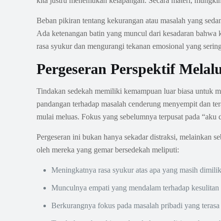
kita justru menemukan kelapangan. Secara materi, mungkin ter
Beban pikiran tentang kekurangan atau masalah yang sedan
Ada ketenangan batin yang muncul dari kesadaran bahwa 
rasa syukur dan mengurangi tekanan emosional yang sering
Pergeseran Perspektif Melal
Tindakan sedekah memiliki kemampuan luar biasa untuk me
pandangan terhadap masalah cenderung menyempit dan teras
mulai meluas. Fokus yang sebelumnya terpusat pada “aku 
Pergeseran ini bukan hanya sekadar distraksi, melainkan s
oleh mereka yang gemar bersedekah meliputi:
Meningkatnya rasa syukur atas apa yang masih dimiliki
Munculnya empati yang mendalam terhadap kesulitan or
Berkurangnya fokus pada masalah pribadi yang terasa b