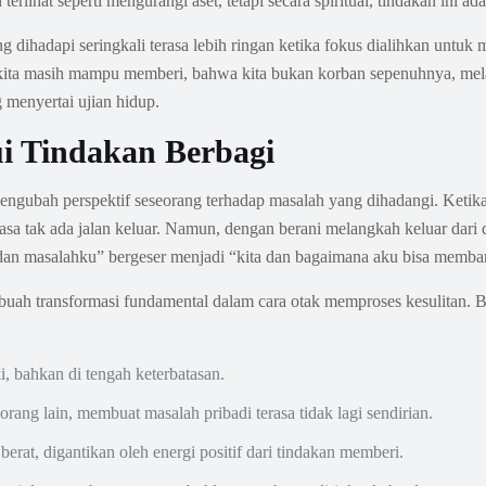
lihat seperti mengurangi aset, tetapi secara spiritual, tindakan ini adal
g dihadapi seringkali terasa lebih ringan ketika fokus dialihkan unt
kita masih mampu memberi, bahwa kita bukan korban sepenuhnya, mel
 menyertai ujian hidup.
ui Tindakan Berbagi
ngubah perspektif seseorang terhadap masalah yang dihadangi. Ketika
a tak ada jalan keluar. Namun, dengan berani melangkah keluar dari d
dan masalahku” bergeser menjadi “kita dan bagaimana aku bisa memba
ebuah transformasi fundamental dalam cara otak memproses kesulitan. B
, bahkan di tengah keterbatasan.
ang lain, membuat masalah pribadi terasa tidak lagi sendirian.
erat, digantikan oleh energi positif dari tindakan memberi.