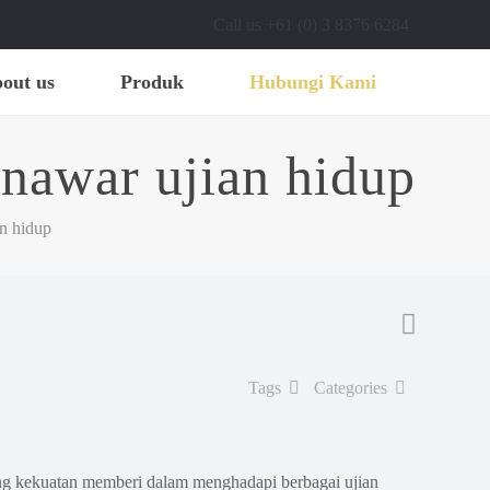
Call us +61 (0) 3 8376 6284
out us
Produk
Hubungi Kami
nawar ujian hidup
n hidup
Tags
Categories
g kekuatan memberi dalam menghadapi berbagai ujian