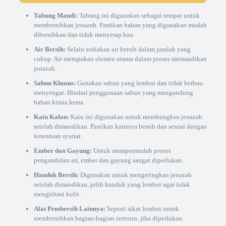
Tabung Mandi:
Tabung ini digunakan sebagai tempat untuk
membersihkan jenazah. Pastikan bahan yang digunakan mudah
dibersihkan dan tidak menyerap bau.
Air Bersih:
Selalu sediakan air bersih dalam jumlah yang
cukup. Air merupakan elemen utama dalam proses memandikan
jenazah.
Sabun Khusus:
Gunakan sabun yang lembut dan tidak berbau
menyengat. Hindari penggunaan sabun yang mengandung
bahan kimia keras.
Kain Kafan:
Kain ini digunakan untuk membungkus jenazah
setelah dimandikan. Pastikan kainnya bersih dan sesuai dengan
ketentuan syariat.
Ember dan Gayung:
Untuk mempermudah proses
pengambilan air, ember dan gayung sangat diperlukan.
Handuk Bersih:
Digunakan untuk mengeringkan jenazah
setelah dimandikan, pilih handuk yang lembut agar tidak
mengiritasi kulit.
Alat Pembersih Lainnya:
Seperti sikat lembut untuk
membersihkan bagian-bagian tertentu, jika diperlukan.