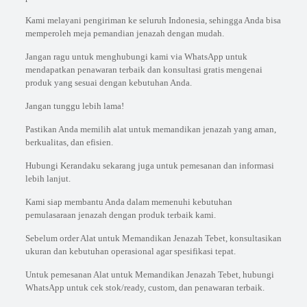
Kami melayani pengiriman ke seluruh Indonesia, sehingga Anda bisa
memperoleh meja pemandian jenazah dengan mudah.
Jangan ragu untuk menghubungi kami via WhatsApp untuk
mendapatkan penawaran terbaik dan konsultasi gratis mengenai
produk yang sesuai dengan kebutuhan Anda.
Jangan tunggu lebih lama!
Pastikan Anda memilih alat untuk memandikan jenazah yang aman,
berkualitas, dan efisien.
Hubungi Kerandaku sekarang juga untuk pemesanan dan informasi
lebih lanjut.
Kami siap membantu Anda dalam memenuhi kebutuhan
pemulasaraan jenazah dengan produk terbaik kami.
Sebelum order Alat untuk Memandikan Jenazah Tebet, konsultasikan
ukuran dan kebutuhan operasional agar spesifikasi tepat.
Untuk pemesanan Alat untuk Memandikan Jenazah Tebet, hubungi
WhatsApp untuk cek stok/ready, custom, dan penawaran terbaik.