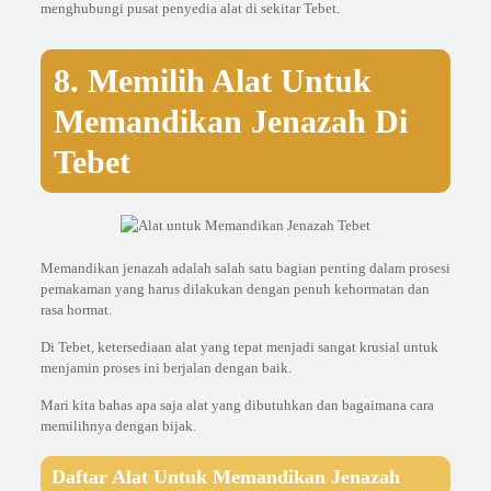
menghubungi pusat penyedia alat di sekitar Tebet.
8. Memilih Alat Untuk
Memandikan Jenazah Di
Tebet
Memandikan jenazah adalah salah satu bagian penting dalam prosesi
pemakaman yang harus dilakukan dengan penuh kehormatan dan
rasa hormat.
Di Tebet, ketersediaan alat yang tepat menjadi sangat krusial untuk
menjamin proses ini berjalan dengan baik.
Mari kita bahas apa saja alat yang dibutuhkan dan bagaimana cara
memilihnya dengan bijak.
Daftar Alat Untuk Memandikan Jenazah