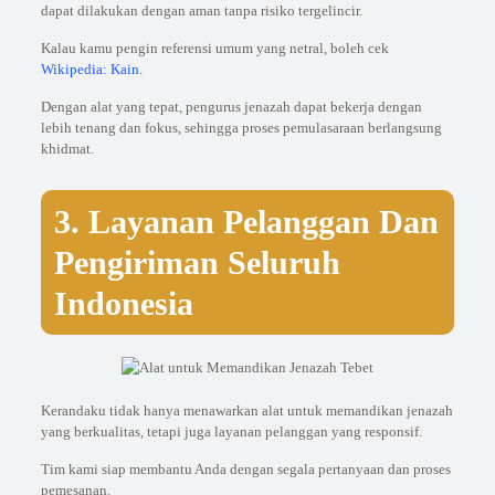
dapat dilakukan dengan aman tanpa risiko tergelincir.
Kalau kamu pengin referensi umum yang netral, boleh cek
Wikipedia: Kain
.
Dengan alat yang tepat, pengurus jenazah dapat bekerja dengan
lebih tenang dan fokus, sehingga proses pemulasaraan berlangsung
khidmat.
3. Layanan Pelanggan Dan
Pengiriman Seluruh
Indonesia
Kerandaku tidak hanya menawarkan alat untuk memandikan jenazah
yang berkualitas, tetapi juga layanan pelanggan yang responsif.
Tim kami siap membantu Anda dengan segala pertanyaan dan proses
pemesanan.