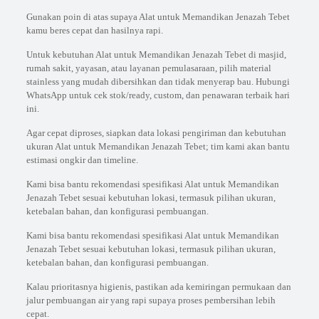
Gunakan poin di atas supaya Alat untuk Memandikan Jenazah Tebet
kamu beres cepat dan hasilnya rapi.
Untuk kebutuhan Alat untuk Memandikan Jenazah Tebet di masjid,
rumah sakit, yayasan, atau layanan pemulasaraan, pilih material
stainless yang mudah dibersihkan dan tidak menyerap bau. Hubungi
WhatsApp untuk cek stok/ready, custom, dan penawaran terbaik hari
ini.
Agar cepat diproses, siapkan data lokasi pengiriman dan kebutuhan
ukuran Alat untuk Memandikan Jenazah Tebet; tim kami akan bantu
estimasi ongkir dan timeline.
Kami bisa bantu rekomendasi spesifikasi Alat untuk Memandikan
Jenazah Tebet sesuai kebutuhan lokasi, termasuk pilihan ukuran,
ketebalan bahan, dan konfigurasi pembuangan.
Kami bisa bantu rekomendasi spesifikasi Alat untuk Memandikan
Jenazah Tebet sesuai kebutuhan lokasi, termasuk pilihan ukuran,
ketebalan bahan, dan konfigurasi pembuangan.
Kalau prioritasnya higienis, pastikan ada kemiringan permukaan dan
jalur pembuangan air yang rapi supaya proses pembersihan lebih
cepat.