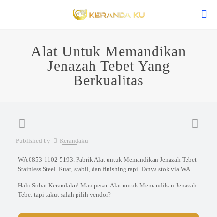
Alat Untuk Memandikan
Jenazah Tebet Yang
Berkualitas
Published by
Kerandaku
WA 0853-1102-5193. Pabrik Alat untuk Memandikan Jenazah Tebet
Stainless Steel. Kuat, stabil, dan finishing rapi. Tanya stok via WA.
Halo Sobat Kerandaku! Mau pesan Alat untuk Memandikan Jenazah
Tebet tapi takut salah pilih vendor?