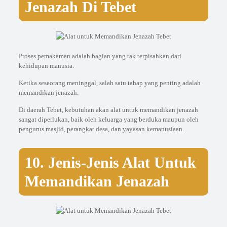
Jenazah Di Tebet
Proses pemakaman adalah bagian yang tak terpisahkan dari
kehidupan manusia.
Ketika seseorang meninggal, salah satu tahap yang penting adalah
memandikan jenazah.
Di daerah Tebet, kebutuhan akan alat untuk memandikan jenazah
sangat diperlukan, baik oleh keluarga yang berduka maupun oleh
pengurus masjid, perangkat desa, dan yayasan kemanusiaan.
10. Jenis-Jenis Alat Untuk
Memandikan Jenazah