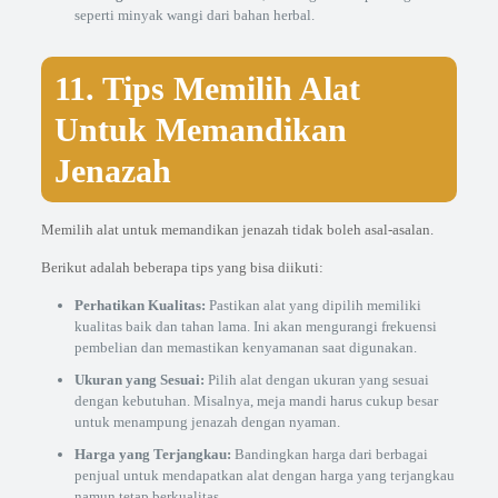
seperti minyak wangi dari bahan herbal.
11. Tips Memilih Alat
Untuk Memandikan
Jenazah
Memilih alat untuk memandikan jenazah tidak boleh asal-asalan.
Berikut adalah beberapa tips yang bisa diikuti:
Perhatikan Kualitas:
Pastikan alat yang dipilih memiliki
kualitas baik dan tahan lama. Ini akan mengurangi frekuensi
pembelian dan memastikan kenyamanan saat digunakan.
Ukuran yang Sesuai:
Pilih alat dengan ukuran yang sesuai
dengan kebutuhan. Misalnya, meja mandi harus cukup besar
untuk menampung jenazah dengan nyaman.
Harga yang Terjangkau:
Bandingkan harga dari berbagai
penjual untuk mendapatkan alat dengan harga yang terjangkau
namun tetap berkualitas.