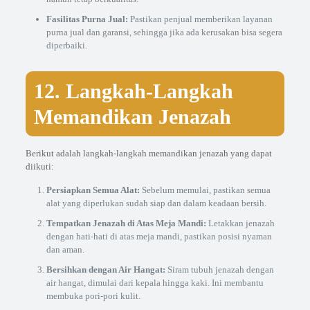
Fasilitas Purna Jual:
Pastikan penjual memberikan layanan
purna jual dan garansi, sehingga jika ada kerusakan bisa segera
diperbaiki.
12. Langkah-Langkah
Memandikan Jenazah
Berikut adalah langkah-langkah memandikan jenazah yang dapat
diikuti:
Persiapkan Semua Alat:
Sebelum memulai, pastikan semua
alat yang diperlukan sudah siap dan dalam keadaan bersih.
Tempatkan Jenazah di Atas Meja Mandi:
Letakkan jenazah
dengan hati-hati di atas meja mandi, pastikan posisi nyaman
dan aman.
Bersihkan dengan Air Hangat:
Siram tubuh jenazah dengan
air hangat, dimulai dari kepala hingga kaki. Ini membantu
membuka pori-pori kulit.