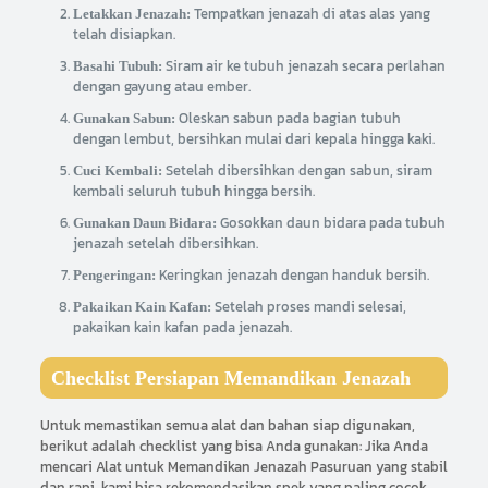
Tempatkan jenazah di atas alas yang
Letakkan Jenazah:
telah disiapkan.
Siram air ke tubuh jenazah secara perlahan
Basahi Tubuh:
dengan gayung atau ember.
Oleskan sabun pada bagian tubuh
Gunakan Sabun:
dengan lembut, bersihkan mulai dari kepala hingga kaki.
Setelah dibersihkan dengan sabun, siram
Cuci Kembali:
kembali seluruh tubuh hingga bersih.
Gosokkan daun bidara pada tubuh
Gunakan Daun Bidara:
jenazah setelah dibersihkan.
Keringkan jenazah dengan handuk bersih.
Pengeringan:
Setelah proses mandi selesai,
Pakaikan Kain Kafan:
pakaikan kain kafan pada jenazah.
Checklist Persiapan Memandikan Jenazah
Untuk memastikan semua alat dan bahan siap digunakan,
berikut adalah checklist yang bisa Anda gunakan: Jika Anda
mencari Alat untuk Memandikan Jenazah Pasuruan yang stabil
dan rapi, kami bisa rekomendasikan spek yang paling cocok