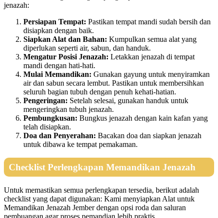
jenazah:
Persiapan Tempat:
Pastikan tempat mandi sudah bersih dan
disiapkan dengan baik.
Siapkan Alat dan Bahan:
Kumpulkan semua alat yang
diperlukan seperti air, sabun, dan handuk.
Mengatur Posisi Jenazah:
Letakkan jenazah di tempat
mandi dengan hati-hati.
Mulai Memandikan:
Gunakan gayung untuk menyiramkan
air dan sabun secara lembut. Pastikan untuk membersihkan
seluruh bagian tubuh dengan penuh kehati-hatian.
Pengeringan:
Setelah selesai, gunakan handuk untuk
mengeringkan tubuh jenazah.
Pembungkusan:
Bungkus jenazah dengan kain kafan yang
telah disiapkan.
Doa dan Penyerahan:
Bacakan doa dan siapkan jenazah
untuk dibawa ke tempat pemakaman.
Checklist Perlengkapan Memandikan Jenazah
Untuk memastikan semua perlengkapan tersedia, berikut adalah
checklist yang dapat digunakan: Kami menyiapkan Alat untuk
Memandikan Jenazah Jember dengan opsi roda dan saluran
pembuangan agar proses pemandian lebih praktis.