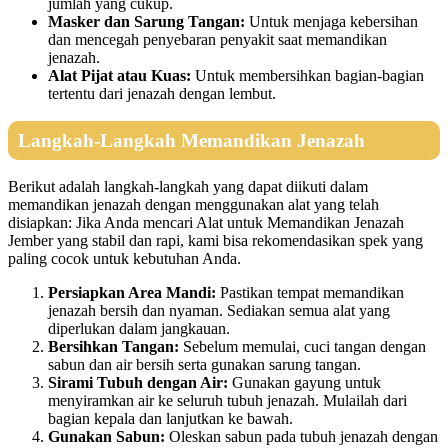
jumlah yang cukup.
Masker dan Sarung Tangan:
Untuk menjaga kebersihan
dan mencegah penyebaran penyakit saat memandikan
jenazah.
Alat Pijat atau Kuas:
Untuk membersihkan bagian-bagian
tertentu dari jenazah dengan lembut.
Langkah-Langkah Memandikan Jenazah
Berikut adalah langkah-langkah yang dapat diikuti dalam
memandikan jenazah dengan menggunakan alat yang telah
disiapkan: Jika Anda mencari Alat untuk Memandikan Jenazah
Jember yang stabil dan rapi, kami bisa rekomendasikan spek yang
paling cocok untuk kebutuhan Anda.
Persiapkan Area Mandi:
Pastikan tempat memandikan
jenazah bersih dan nyaman. Sediakan semua alat yang
diperlukan dalam jangkauan.
Bersihkan Tangan:
Sebelum memulai, cuci tangan dengan
sabun dan air bersih serta gunakan sarung tangan.
Sirami Tubuh dengan Air:
Gunakan gayung untuk
menyiramkan air ke seluruh tubuh jenazah. Mulailah dari
bagian kepala dan lanjutkan ke bawah.
Gunakan Sabun:
Oleskan sabun pada tubuh jenazah dengan