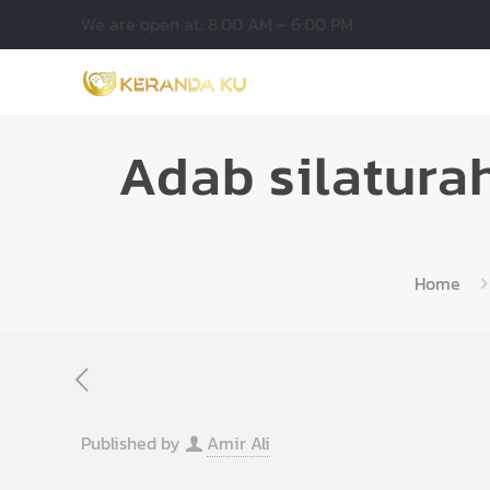
We are open at: 8:00 AM – 6:00 PM
Adab silatura
Home
Published by
Amir Ali