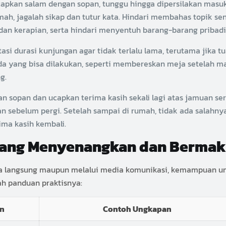
capkan salam dengan sopan, tunggu hingga dipersilakan masuk
ah, jagalah sikap dan tutur kata. Hindari membahas topik se
an kerapian, serta hindari menyentuh barang-barang pribadi 
asi durasi kunjungan agar tidak terlalu lama, terutama jika tu
a yang bisa dilakukan, seperti membereskan meja setelah m
g.
sopan dan ucapkan terima kasih sekali lagi atas jamuan sert
sebelum pergi. Setelah sampai di rumah, tidak ada salahny
ima kasih kembali.
ang Menyenangkan dan Berma
cara langsung maupun melalui media komunikasi, kemampuan u
h panduan praktisnya:
an
Contoh Ungkapan