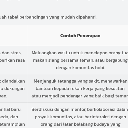
buah tabel perbandingan yang mudah dipahami:
Contoh Penerapan
dan stres,
Meluangkan waktu untuk menelepon orang tua
erikan rasa
makan siang bersama teman, atau bergabung
dengan komunitas hobi.
 diandalkan
Menjenguk tetangga yang sakit, menawarkan
tau dukungan
bantuan kepada rekan kerja yang kesulitan,
kan.
atau menjadi pendengar yang baik bagi teman
 hal baru,
Berdiskusi dengan mentor, berkolaborasi dala
beda, dan
proyek komunitas, atau berinteraksi dengan
eterampilan
orang dari latar belakang budaya yang