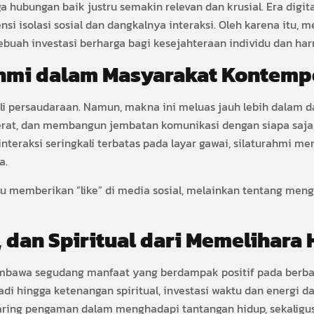
a hubungan baik justru semakin relevan dan krusial. Era dig
si isolasi sosial dan dangkalnya interaksi. Oleh karena it
ebuah investasi berharga bagi kesejahteraan individu dan ha
hmi dalam Masyarakat Kontemp
li persaudaraan. Namun, makna ini meluas jauh lebih dalam da
t, dan membangun jembatan komunikasi dengan siapa saja, ba
 interaksi seringkali terbatas pada layar gawai, silaturahmi 
a.
au memberikan “like” di media sosial, melainkan tentang men
l, dan Spiritual dari Memelihar
mbawa segudang manfaat yang berdampak positif pada berbag
adi hingga ketenangan spiritual, investasi waktu dan energi 
jaring pengaman dalam menghadapi tantangan hidup, sekalig