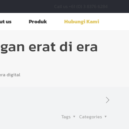
Call us +61 (0) 3 8376 6284
ut us
Produk
Hubungi Kami
an erat di era
ra digital
Tags
Categories