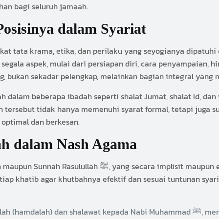
an bagi seluruh jamaah.
osisinya dalam Syariat
kat tata krama, etika, dan perilaku yang seyogianya dipatu
egala aspek, mulai dari persiapan diri, cara penyampaian, hi
g, bukan sekadar pelengkap, melainkan bagian integral yang
ah dalam beberapa ibadah seperti shalat Jumat, shalat Id, da
ersebut tidak hanya memenuhi syarat formal, tetapi juga sub
optimal dan berkesan.
ah dalam Nash Agama
plisit maupun eksplisit mengajarkan adab-adab dalam
tiap khatib agar khutbahnya efektif dan sesuai tuntunan syar
awat kepada Nabi Muhammad ﷺ, menunjukkan pengagungan terhadap kebesaran Allah