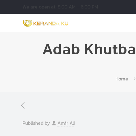
We are open at: 8:00 AM – 6:00 PM
Adab Khutba
Home
Published by
Amir Ali