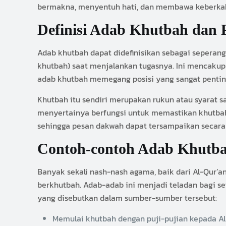
bermakna, menyentuh hati, dan membawa keberkah
Definisi Adab Khutbah dan P
Adab khutbah dapat didefinisikan sebagai seperang
khutbah) saat menjalankan tugasnya. Ini mencakup s
adab khutbah memegang posisi yang sangat pentin
Khutbah itu sendiri merupakan rukun atau syarat s
menyertainya berfungsi untuk memastikan khutbah t
sehingga pesan dakwah dapat tersampaikan secara 
Contoh-contoh Adab Khutb
Banyak sekali nash-nash agama, baik dari Al-Qur’an maupun Sunnah Rasulullah ﷺ, yang secara im
berkhutbah. Adab-adab ini menjadi teladan bagi se
yang disebutkan dalam sumber-sumber tersebut:
Memulai khutbah dengan puji-pujian kepada Allah (hamdalah) dan shal