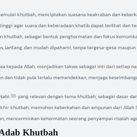
ulai khutbah, menciptakan suasana keakraban dan keberkah
tinggi agar suara dan keberadaan khatib dapat terlihat dan te
 khutbah, sebagai bentuk penghormatan dan fokus komunika
, lantang, dan mudah dipahami, tanpa tergesa-gesa maupun t
 kepada Allah, menjadikan takwa sebagai inti dari setiap n
n dan tidak pula terlalu memendekkan, menjaga keseimbanga
Membaca ayat-ayat Al-Qur’an dan hadis-hadis Nabi ﷺ yang relevan dengan tema khu
akhir khutbah, memohon keberkahan dan ampunan dari Allah 
opan, mencerminkan kehormatan seorang penyampai risalah ag
 Adab Khutbah