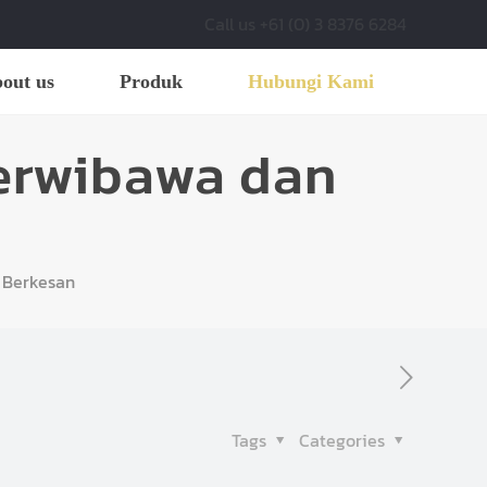
Call us +61 (0) 3 8376 6284
out us
Produk
Hubungi Kami
erwibawa dan
 Berkesan
Tags
Categories