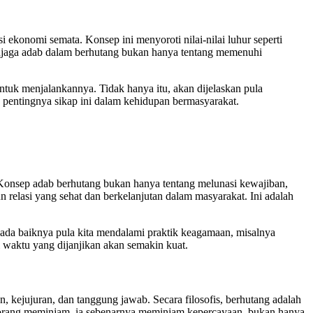
ekonomi semata. Konsep ini menyoroti nilai-nilai luhur seperti
enjaga adab dalam berhutang bukan hanya tentang memenuhi
untuk menjalankannya. Tidak hanya itu, akan dijelaskan pula
pentingnya sikap ini dalam kehidupan bermasyarakat.
. Konsep adab berhutang bukan hanya tentang melunasi kewajiban,
relasi yang sehat dan berkelanjutan dalam masyarakat. Ini adalah
ada baiknya pula kita mendalami praktik keagamaan, misalnya
 waktu yang dijanjikan akan semakin kuat.
, kejujuran, dan tanggung jawab. Secara filosofis, berhutang adalah
eseorang meminjam, ia sebenarnya meminjam kepercayaan, bukan hanya