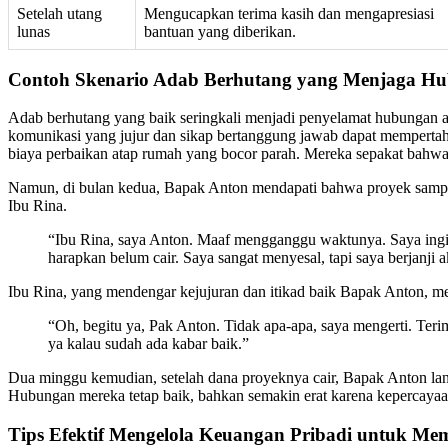
Setelah utang
Mengucapkan terima kasih dan mengapresiasi
lunas
bantuan yang diberikan.
Contoh Skenario Adab Berhutang yang Menjaga H
Adab berhutang yang baik seringkali menjadi penyelamat hubungan an
komunikasi yang jujur dan sikap bertanggung jawab dapat memperta
biaya perbaikan atap rumah yang bocor parah. Mereka sepakat bahwa
Namun, di bulan kedua, Bapak Anton mendapati bahwa proyek sampin
Ibu Rina.
“Ibu Rina, saya Anton. Maaf mengganggu waktunya. Saya ingin
harapkan belum cair. Saya sangat menyesal, tapi saya berjanji
Ibu Rina, yang mendengar kejujuran dan itikad baik Bapak Anton, m
“Oh, begitu ya, Pak Anton. Tidak apa-apa, saya mengerti. Ter
ya kalau sudah ada kabar baik.”
Dua minggu kemudian, setelah dana proyeknya cair, Bapak Anton lang
Hubungan mereka tetap baik, bahkan semakin erat karena kepercayaan
Tips Efektif Mengelola Keuangan Pribadi untuk M