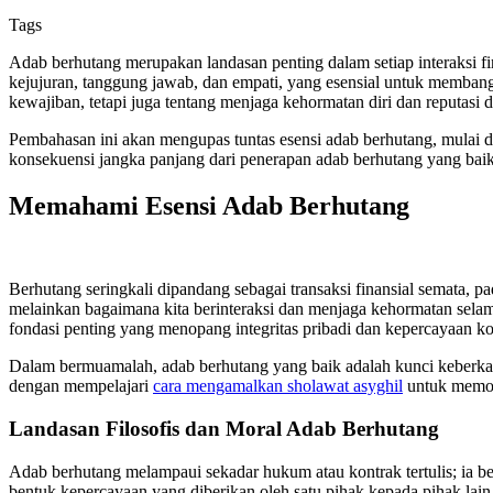
Tags
Adab berhutang merupakan landasan penting dalam setiap interaksi fi
kejujuran, tanggung jawab, dan empati, yang esensial untuk memba
kewajiban, tetapi juga tentang menjaga kehormatan diri dan reputasi 
Pembahasan ini akan mengupas tuntas esensi adab berhutang, mulai dar
konsekuensi jangka panjang dari penerapan adab berhutang yang ba
Memahami Esensi Adab Berhutang
Berhutang seringkali dipandang sebagai transaksi finansial semata, 
melainkan bagaimana kita berinteraksi dan menjaga kehormatan selam
fondasi penting yang menopang integritas pribadi dan kepercayaan ko
Dalam bermuamalah, adab berhutang yang baik adalah kunci keberka
dengan mempelajari
cara mengamalkan sholawat asyghil
untuk memoho
Landasan Filosofis dan Moral Adab Berhutang
Adab berhutang melampaui sekadar hukum atau kontrak tertulis; ia ber
bentuk kepercayaan yang diberikan oleh satu pihak kepada pihak la