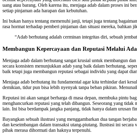
uang atau barang. Oleh karena itu, menjaga adab dalam proses ini be
setiap pinjaman ada harapan dan kebutuhan.
Ini bukan hanya tentang memenuhi janji, tetapi juga tentang bagaima
rasa hormat terhadap pemberi pinjaman dan situasi mereka, bahkan j
“Adab berhutang adalah cerminan integritas diri, sebuah jem
Membangun Kepercayaan dan Reputasi Melalui Ada
Menjaga adab dalam berhutang sangat krusial untuk membangun dan me
secara konsisten menunjukkan adab yang baik dalam berhutang, sepert
baik tetapi juga membangun reputasi sebagai individu yang dapat dia
Menjaga adab berhutang itu fundamental agar kita terhindar dari ke
demikian, tidur pun bisa lebih nyenyak tanpa beban pikiran. Menu
Reputasi ini akan sangat berharga di masa depan, membuka pintu ba
menghancurkan reputasi yang telah dibangun. Seseorang yang tidak me
lain. Ini bisa berdampak jangka panjang, tidak hanya dalam urusan fina
Bayangkan sebuah ilustrasi yang menggambarkan dua tangan berjaba
dan keseimbangan dalam transaksi utang-piutang. Ilustrasi ini secar
pihak merasa dihormati dan haknya terpenuhi.