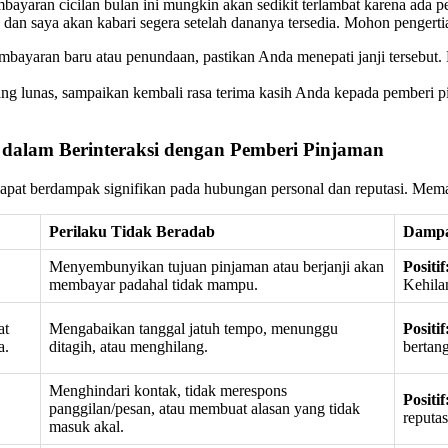
yaran cicilan bulan ini mungkin akan sedikit terlambat karena ada p
dan saya akan kabari segera setelah dananya tersedia. Mohon pengerti
embayaran baru atau penundaan, pastikan Anda menepati janji tersebut
ang lunas, sampaikan kembali rasa terima kasih Anda kepada pemberi p
dalam Berinteraksi dengan Pemberi Pinjaman
dapat berdampak signifikan pada hubungan personal dan reputasi. Mema
Perilaku Tidak Beradab
Damp
Menyembunyikan tujuan pinjaman atau berjanji akan
Positif
membayar padahal tidak mampu.
Kehila
at
Mengabaikan tanggal jatuh tempo, menunggu
Positif
a.
ditagih, atau menghilang.
bertan
Menghindari kontak, tidak merespons
Positif
panggilan/pesan, atau membuat alasan yang tidak
reputas
masuk akal.