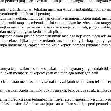
an pemberi pinjaman. Berikut adalah panduan langkah demi langkah ya
an jujur dan lugas. Jelaskan mengapa Anda membutuhkan pinjaman, be
yembunyikan informasi penting.
um mengajukan, hitung dengan cermat kemampuan Anda untuk menge
at dipenuhi tanpa memberatkan. Ini menunjukkan keseriusan dan tang
gkin memiliki pertanyaan atau saran mengenai jumlah, jangka waktu, 
l dan menguntungkan kedua belah pihak.
njaman dalam jumlah besar atau untuk menjaga kejelasan, tidak ada s
onsekuensi jika terjadi keterlambatan. Ini berfungsi sebagai penginga
n lupa untuk mengucapkan terima kasih kepada pemberi pinjaman atas 
nnya tepat waktu sesuai kesepakatan. Pembayaran yang beradab tidak
n ini akan memperkuat kepercayaan dan menjaga hubungan baik.
icilan atau melunasi utang sesuai tanggal jatuh tempo yang telah di
, pastikan Anda memiliki bukti transaksi, baik berupa struk, tangkapan 
a memprediksi akan terlambat membayar atau mengalami kesulitan keua
Jelaskan situasi Anda secara jujur dan usulkan solusi, seperti penunda