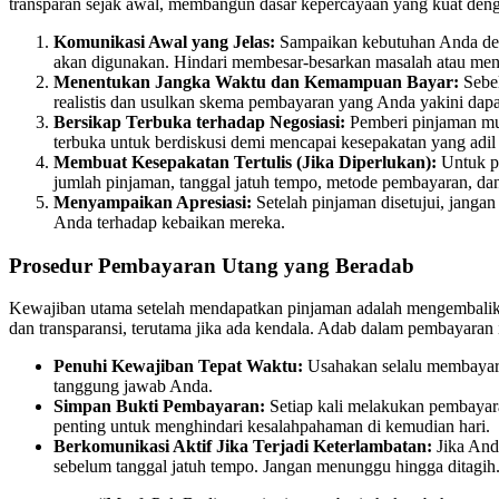
transparan sejak awal, membangun dasar kepercayaan yang kuat deng
Komunikasi Awal yang Jelas:
Sampaikan kebutuhan Anda deng
akan digunakan. Hindari membesar-besarkan masalah atau men
Menentukan Jangka Waktu dan Kemampuan Bayar:
Sebel
realistis dan usulkan skema pembayaran yang Anda yakini dap
Bersikap Terbuka terhadap Negosiasi:
Pemberi pinjaman mun
terbuka untuk berdiskusi demi mencapai kesepakatan yang adi
Membuat Kesepakatan Tertulis (Jika Diperlukan):
Untuk pi
jumlah pinjaman, tanggal jatuh tempo, metode pembayaran, dan k
Menyampaikan Apresiasi:
Setelah pinjaman disetujui, janga
Anda terhadap kebaikan mereka.
Prosedur Pembayaran Utang yang Beradab
Kewajiban utama setelah mendapatkan pinjaman adalah mengembalika
dan transparansi, terutama jika ada kendala. Adab dalam pembayara
Penuhi Kewajiban Tepat Waktu:
Usahakan selalu membayar c
tanggung jawab Anda.
Simpan Bukti Pembayaran:
Setiap kali melakukan pembayaran
penting untuk menghindari kesalahpahaman di kemudian hari.
Berkomunikasi Aktif Jika Terjadi Keterlambatan:
Jika And
sebelum tanggal jatuh tempo. Jangan menunggu hingga ditagih. 