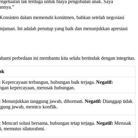
engeluaran tak terduga untuk biaya pengobatan anak. Saya
annya.”
. Konsisten dalam memenuhi komitmen, bahkan setelah negosiasi
injaman. Ini adalah penutup yang baik dan menunjukkan apresiasi
hami perbedaan ini membantu kita selalu bertindak dengan integritas.
ak
:
Kepercayaan terbangun, hubungan baik terjaga.
Negatif:
ngan kepercayaan, merusak hubungan.
:
Menunjukkan tanggung jawab, dihormati.
Negatif:
Dianggap tidak
ggung jawab, memicu konflik.
:
Mencari solusi bersama, hubungan tetap terjaga.
Negatif:
Merusak
i, memutus silaturahmi.