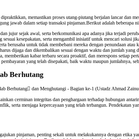
ika dipraktikkan, memastikan proses utang-piutang berjalan lancar dan
ggung jawab dalam setiap transaksi pinjaman.Berikut adalah beberapa ni
 dan jujur sejak awal, serta berkomunikasi apa adanya jika terjadi p
esuai kesepakatan, serta mengambil inisiatif untuk mencari solusi jik
rta berusaha untuk tidak membebani mereka dengan penundaan atau ke
us dijaga dan dikembalikan sesuai dengan waktu dan jumlah yang di
, memberikan kabar terbaru secara proaktif, dan merespons setiap per
 pembayaran yang telah disepakati, baik waktu maupun jumlahnya, se
dab Berhutang
inkan cerminan integritas dan penghargaan terhadap hubungan antarind
nflik, serta menjaga kepercayaan yang telah terbangun. Pendekatan ya
ukan pinjaman, penting sekali untuk melakukannya dengan etika yang 