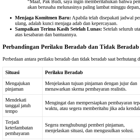
“Maaf, Pak Budi, saya ingin memberitahukan bahwa pemba
akan berusaha melunasinya paling lambat minggu depan, 
Menjaga Komitmen Baru:
Apabila telah disepakati jadwal p
ulang, adalah kunci menjaga adab dan kepercayaan.
Sampaikan Terima Kasih Setelah Lunas:
Setelah seluruh ut
atas kesabaran dan bantuannya.
Perbandingan Perilaku Beradab dan Tidak Beradab 
Perbedaan antara perilaku beradab dan tidak beradab saat berhutang 
Situasi
Perilaku Beradab
Mengajukan
Menjelaskan tujuan pinjaman dengan jujur dan
pinjaman
menawarkan skema pembayaran realistis.
Mendekati
Mengingat dan mempersiapkan pembayaran tep
tanggal jatuh
waktu, atau segera memberitahu jika ada kendal
tempo
Terjadi
Segera menghubungi pemberi pinjaman,
keterlambatan
menjelaskan situasi, dan mengusulkan solusi.
pembayaran