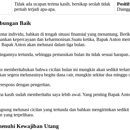
Tidak ada ucapan terima kasih, bersikap seolah tidak
Positif
pernah terjadi apa-apa.
Diangg
ubungan Baik
tar individu, bahkan di tengah situasi finansial yang menantang. Be
hankan kepercayaan dan keharmonisan.Suatu ketika, Bapak Anton memi
 Bapak Anton akan melunasi dalam tiga bulan.
gannya tertunda, sehingga pemasukan bulan itu tidak sesuai harapan
 memberitahukan bahwa cicilan bulan ini mungkin akan sedikit terlam
 akan segera melunasinya begitu dana cair, mungkin sekitar dua minggu
erespons dengan pengertian.
ima kasih sudah memberitahu saya lebih awal. Yang penting Bapak Anto
sung melunasi cicilan yang tertunda dan bahkan mengirimkan sedikit b
 yang terpelihara.
emenuhi Kewajiban Utang