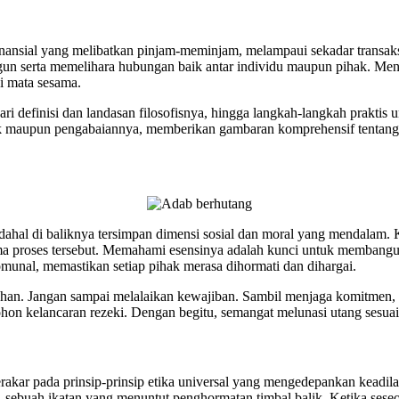
nansial yang melibatkan pinjam-meminjam, melampaui sekadar transaksi 
ngun serta memelihara hubungan baik antar individu maupun pihak. M
di mata sesama.
i definisi dan landasan filosofisnya, hingga langkah-langkah praktis 
ik maupun pengabaiannya, memberikan gambaran komprehensif tentang 
padahal di baliknya tersimpan dimensi sosial dan moral yang mendalam
a proses tersebut. Memahami esensinya adalah kunci untuk membangun 
munal, memastikan setiap pihak merasa dihormati dan dihargai.
han. Jangan sampai melalaikan kewajiban. Sambil menjaga komitmen, 
n kelancaran rezeki. Dengan begitu, semangat melunasi utang sesuai
akar pada prinsip-prinsip etika universal yang mengedepankan keadilan
in, sebuah ikatan yang menuntut penghormatan timbal balik. Ketika s