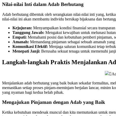
Nilai-nilai Inti dalam Adab Berhutang
Adab berhutang dibentuk oleh serangkaian nilai-nilai inti yang, ket
nilai-nilai ini akan membantu individu bersikap bijaksana dan bertan
Kejujuran:
Menyampaikan kondisi finansial secara transparan
Tanggung Jawab:
Mengakui kewajiban untuk melunasi hutang s
Empati:
Memahami posisi dan kebutuhan pemberi pinjaman, se
Amanah:
Memandang pinjaman sebagai sebuah amanah yang har
Komunikasi Efektif:
Menjaga saluran komunikasi tetap terbuka
Menepati Janji:
Berusaha sekuat tenaga untuk memenuhi janji
Langkah-langkah Praktis Menjalankan A
Menjalankan adab berhutang yang baik bukan sekadar formalitas, mela
memastikan setiap proses pinjam-meminjam berjalan lancar, minim ko
yang nyaman bagi kedua belah pihak.
Mengajukan Pinjaman dengan Adab yang Baik
Ketika kebutuhan mendesak muncul dan kita memutuskan untuk mengaj