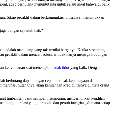
ral, adab berhutang menuntut kita untuk selalu ingat bahwa di balik
jaman. Sikap proaktif dalam berkomunikasi, misalnya, menunjukkan
jaga dengan sepenuh hati.”
n adalah mata uang yang tak ternilai harganya. Ketika seseorang
tau proaktif dalam mencari solusi, ia tidak hanya menjaga hubungan
engan kenyamanan saat menerapkan
adab tidur
yang baik. Dengan
adab berhutang dapat dengan cepat merusak kepercayaan dan
m melunasi hutangnya, akan kehilangan kredibilitasnya di mata orang
akang timbangan yang seimbang sempurna, mencerminkan keadilan
membangun relasi yang harmonis dan penuh integritas, di mana setiap