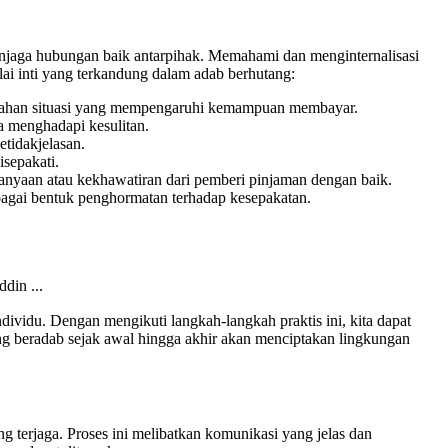
 menjaga hubungan baik antarpihak. Memahami dan menginternalisasi
lai inti yang terkandung dalam adab berhutang:
erubahan situasi yang mempengaruhi kemampuan membayar.
a menghadapi kesulitan.
tidakjelasan.
sepakati.
tanyaan atau kekhawatiran dari pemberi pinjaman dengan baik.
bagai bentuk penghormatan terhadap kesepakatan.
ividu. Dengan mengikuti langkah-langkah praktis ini, kita dapat
ng beradab sejak awal hingga akhir akan menciptakan lingkungan
terjaga. Proses ini melibatkan komunikasi yang jelas dan