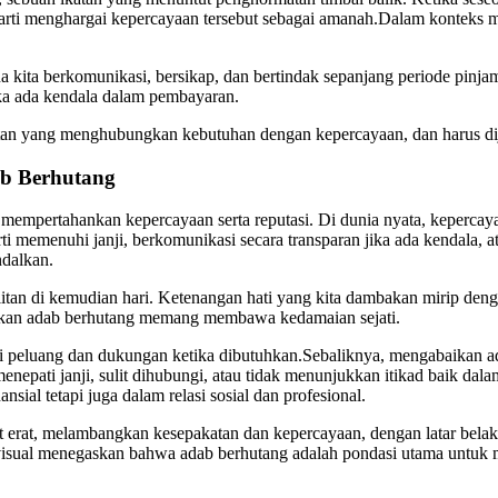
rarti menghargai kepercayaan tersebut sebagai amanah.Dalam konteks mo
na kita berkomunikasi, bersikap, dan bertindak sepanjang periode pin
ika ada kendala dalam pembayaran.
batan yang menghubungkan kebutuhan dengan kepercayaan, dan harus di
b Berhutang
mpertahankan kepercayaan serta reputasi. Di dunia nyata, kepercayaa
i memenuhi janji, berkomunikasi secara transparan jika ada kendala, a
ndalkan.
sulitan di kemudian hari. Ketenangan hati yang kita dambakan mirip d
naikan adab berhutang memang membawa kedamaian sejati.
gi peluang dan dukungan ketika dibutuhkan.Sebaliknya, mengabaikan 
nepati janji, sulit dihubungi, atau tidak menunjukkan itikad baik dala
nsial tetapi juga dalam relasi sosial dan profesional.
t erat, melambangkan kesepakatan dan kepercayaan, dengan latar bel
a visual menegaskan bahwa adab berhutang adalah pondasi utama untuk 