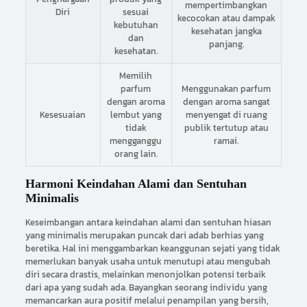
mempertimbangkan
Diri
sesuai
kecocokan atau dampak
kebutuhan
kesehatan jangka
dan
panjang.
kesehatan.
Memilih
parfum
Menggunakan parfum
dengan aroma
dengan aroma sangat
Kesesuaian
lembut yang
menyengat di ruang
tidak
publik tertutup atau
mengganggu
ramai.
orang lain.
Harmoni Keindahan Alami dan Sentuhan
Minimalis
Keseimbangan antara keindahan alami dan sentuhan hiasan
yang minimalis merupakan puncak dari adab berhias yang
beretika. Hal ini menggambarkan keanggunan sejati yang tidak
memerlukan banyak usaha untuk menutupi atau mengubah
diri secara drastis, melainkan menonjolkan potensi terbaik
dari apa yang sudah ada. Bayangkan seorang individu yang
memancarkan aura positif melalui penampilan yang bersih,