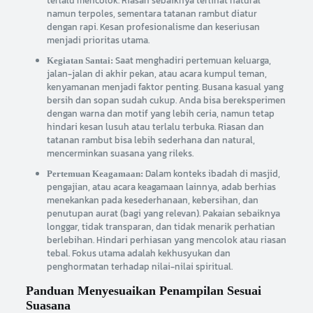
terlalu mencolok. Riasan sebaiknya terlihat natural
namun terpoles, sementara tatanan rambut diatur
dengan rapi. Kesan profesionalisme dan keseriusan
menjadi prioritas utama.
Saat menghadiri pertemuan keluarga,
Kegiatan Santai:
jalan-jalan di akhir pekan, atau acara kumpul teman,
kenyamanan menjadi faktor penting. Busana kasual yang
bersih dan sopan sudah cukup. Anda bisa bereksperimen
dengan warna dan motif yang lebih ceria, namun tetap
hindari kesan lusuh atau terlalu terbuka. Riasan dan
tatanan rambut bisa lebih sederhana dan natural,
mencerminkan suasana yang rileks.
Dalam konteks ibadah di masjid,
Pertemuan Keagamaan:
pengajian, atau acara keagamaan lainnya, adab berhias
menekankan pada kesederhanaan, kebersihan, dan
penutupan aurat (bagi yang relevan). Pakaian sebaiknya
longgar, tidak transparan, dan tidak menarik perhatian
berlebihan. Hindari perhiasan yang mencolok atau riasan
tebal. Fokus utama adalah kekhusyukan dan
penghormatan terhadap nilai-nilai spiritual.
Panduan Menyesuaikan Penampilan Sesuai
Suasana