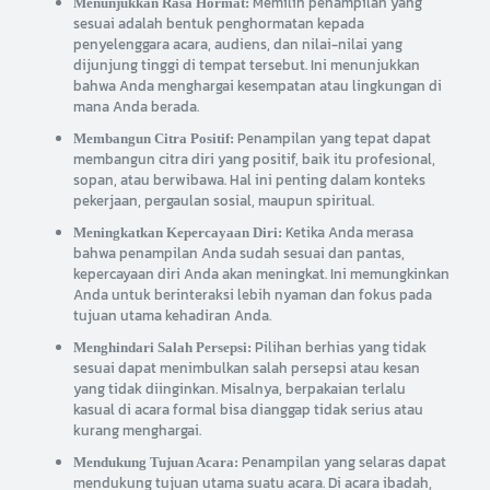
Memilih penampilan yang
Menunjukkan Rasa Hormat:
sesuai adalah bentuk penghormatan kepada
penyelenggara acara, audiens, dan nilai-nilai yang
dijunjung tinggi di tempat tersebut. Ini menunjukkan
bahwa Anda menghargai kesempatan atau lingkungan di
mana Anda berada.
Penampilan yang tepat dapat
Membangun Citra Positif:
membangun citra diri yang positif, baik itu profesional,
sopan, atau berwibawa. Hal ini penting dalam konteks
pekerjaan, pergaulan sosial, maupun spiritual.
Ketika Anda merasa
Meningkatkan Kepercayaan Diri:
bahwa penampilan Anda sudah sesuai dan pantas,
kepercayaan diri Anda akan meningkat. Ini memungkinkan
Anda untuk berinteraksi lebih nyaman dan fokus pada
tujuan utama kehadiran Anda.
Pilihan berhias yang tidak
Menghindari Salah Persepsi:
sesuai dapat menimbulkan salah persepsi atau kesan
yang tidak diinginkan. Misalnya, berpakaian terlalu
kasual di acara formal bisa dianggap tidak serius atau
kurang menghargai.
Penampilan yang selaras dapat
Mendukung Tujuan Acara:
mendukung tujuan utama suatu acara. Di acara ibadah,