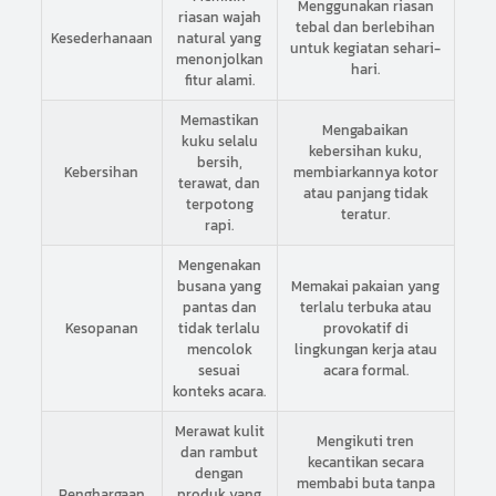
Menggunakan riasan
riasan wajah
tebal dan berlebihan
Kesederhanaan
natural yang
untuk kegiatan sehari-
menonjolkan
hari.
fitur alami.
Memastikan
Mengabaikan
kuku selalu
kebersihan kuku,
bersih,
Kebersihan
membiarkannya kotor
terawat, dan
atau panjang tidak
terpotong
teratur.
rapi.
Mengenakan
busana yang
Memakai pakaian yang
pantas dan
terlalu terbuka atau
Kesopanan
tidak terlalu
provokatif di
mencolok
lingkungan kerja atau
sesuai
acara formal.
konteks acara.
Merawat kulit
Mengikuti tren
dan rambut
kecantikan secara
dengan
membabi buta tanpa
Penghargaan
produk yang